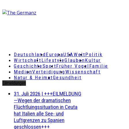
Deutschland
Europa
USA
Welt
Politik
Wirtschaft
Lifestyle
Glauben
Kultur
Geschichte
Sport
Früher Vogel
Familie
Medien
Verteidigung
Wissenschaft
Natur & Heimat
Gesundheit
Eilmeldungen
31. Juli 2026
|
+++EILMELDUNG
—Wegen der dramatischen
Flüchtluingssituation in Ceuta
hat Italien alle See- und
Luftgrenzen zu Spanien
geschlossen+++