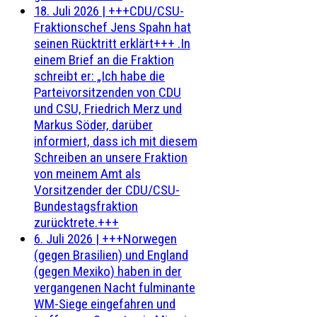
18. Juli 2026
|
+++CDU/CSU-
Fraktionschef Jens Spahn hat
seinen Rücktritt erklärt+++ .In
einem Brief an die Fraktion
schreibt er: „Ich habe die
Parteivorsitzenden von CDU
und CSU, Friedrich Merz und
Markus Söder, darüber
informiert, dass ich mit diesem
Schreiben an unsere Fraktion
von meinem Amt als
Vorsitzender der CDU/CSU-
Bundestagsfraktion
zurücktrete.+++
6. Juli 2026
|
+++Norwegen
(gegen Brasilien) und England
(gegen Mexiko) haben in der
vergangenen Nacht fulminante
WM-Siege eingefahren und