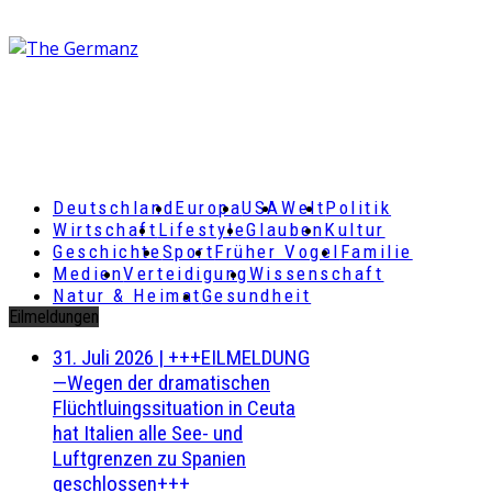
Deutschland
Europa
USA
Welt
Politik
Wirtschaft
Lifestyle
Glauben
Kultur
Geschichte
Sport
Früher Vogel
Familie
Medien
Verteidigung
Wissenschaft
Natur & Heimat
Gesundheit
Eilmeldungen
31. Juli 2026
|
+++EILMELDUNG
—Wegen der dramatischen
Flüchtluingssituation in Ceuta
hat Italien alle See- und
Luftgrenzen zu Spanien
geschlossen+++