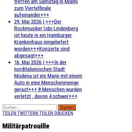
treffen am Samstag in Miami
zum Viertelfinale
aufeinander+++
29. Mai 2026
|
+++Der
Rockmusiker Udo Lindenberg
ist heute in ein Hamburger
Krankenhaus eingeliefert
worden+++Konzerte sind
abgesagt+++
16. Mai 2026
|
+++In der
norditalienischen Stadt
Modena ist ein Mann mit einem
Auto in eine Menschenmenge
gerast+++ 8 Menschen wurden
verletzt , davon 4 schwer+++
Suchen
nach:
TEILEN
TWITTERN
TEILEN
DRUCKEN
Militärpatrouille