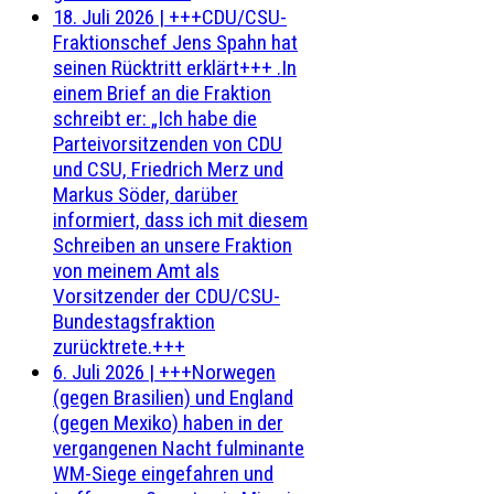
18. Juli 2026
|
+++CDU/CSU-
Fraktionschef Jens Spahn hat
seinen Rücktritt erklärt+++ .In
einem Brief an die Fraktion
schreibt er: „Ich habe die
Parteivorsitzenden von CDU
und CSU, Friedrich Merz und
Markus Söder, darüber
informiert, dass ich mit diesem
Schreiben an unsere Fraktion
von meinem Amt als
Vorsitzender der CDU/CSU-
Bundestagsfraktion
zurücktrete.+++
6. Juli 2026
|
+++Norwegen
(gegen Brasilien) und England
(gegen Mexiko) haben in der
vergangenen Nacht fulminante
WM-Siege eingefahren und