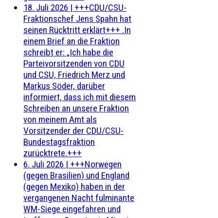
18. Juli 2026
|
+++CDU/CSU-
Fraktionschef Jens Spahn hat
seinen Rücktritt erklärt+++ .In
einem Brief an die Fraktion
schreibt er: „Ich habe die
Parteivorsitzenden von CDU
und CSU, Friedrich Merz und
Markus Söder, darüber
informiert, dass ich mit diesem
Schreiben an unsere Fraktion
von meinem Amt als
Vorsitzender der CDU/CSU-
Bundestagsfraktion
zurücktrete.+++
6. Juli 2026
|
+++Norwegen
(gegen Brasilien) und England
(gegen Mexiko) haben in der
vergangenen Nacht fulminante
WM-Siege eingefahren und