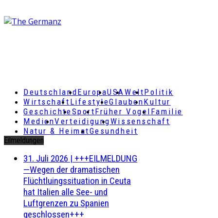
Deutschland
Europa
USA
Welt
Politik
Wirtschaft
Lifestyle
Glauben
Kultur
Geschichte
Sport
Früher Vogel
Familie
Medien
Verteidigung
Wissenschaft
Natur & Heimat
Gesundheit
Eilmeldungen
31. Juli 2026
|
+++EILMELDUNG
—Wegen der dramatischen
Flüchtluingssituation in Ceuta
hat Italien alle See- und
Luftgrenzen zu Spanien
geschlossen+++