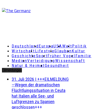
Deutschland
Europa
USA
Welt
Politik
Wirtschaft
Lifestyle
Glauben
Kultur
Geschichte
Sport
Früher Vogel
Familie
Medien
Verteidigung
Wissenschaft
Natur & Heimat
Gesundheit
Eilmeldungen
31. Juli 2026
|
+++EILMELDUNG
—Wegen der dramatischen
Flüchtluingssituation in Ceuta
hat Italien alle See- und
Luftgrenzen zu Spanien
geschlossen+++