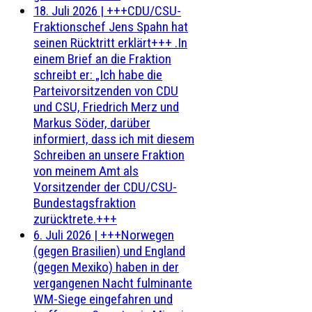
18. Juli 2026
|
+++CDU/CSU-
Fraktionschef Jens Spahn hat
seinen Rücktritt erklärt+++ .In
einem Brief an die Fraktion
schreibt er: „Ich habe die
Parteivorsitzenden von CDU
und CSU, Friedrich Merz und
Markus Söder, darüber
informiert, dass ich mit diesem
Schreiben an unsere Fraktion
von meinem Amt als
Vorsitzender der CDU/CSU-
Bundestagsfraktion
zurücktrete.+++
6. Juli 2026
|
+++Norwegen
(gegen Brasilien) und England
(gegen Mexiko) haben in der
vergangenen Nacht fulminante
WM-Siege eingefahren und