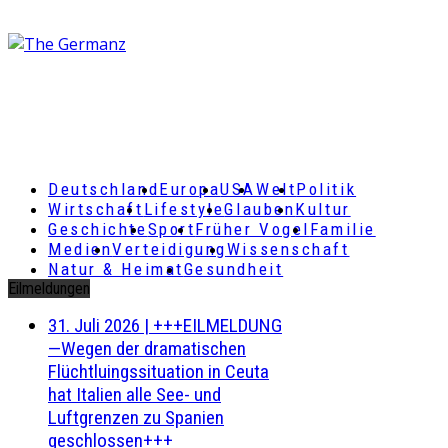
Deutschland
Europa
USA
Welt
Politik
Wirtschaft
Lifestyle
Glauben
Kultur
Geschichte
Sport
Früher Vogel
Familie
Medien
Verteidigung
Wissenschaft
Natur & Heimat
Gesundheit
Eilmeldungen
31. Juli 2026
|
+++EILMELDUNG
—Wegen der dramatischen
Flüchtluingssituation in Ceuta
hat Italien alle See- und
Luftgrenzen zu Spanien
geschlossen+++