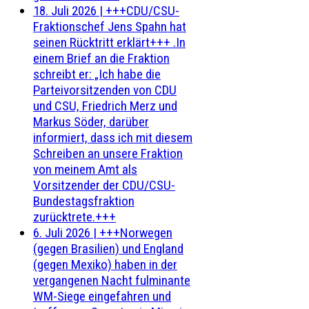
18. Juli 2026
|
+++CDU/CSU-
Fraktionschef Jens Spahn hat
seinen Rücktritt erklärt+++ .In
einem Brief an die Fraktion
schreibt er: „Ich habe die
Parteivorsitzenden von CDU
und CSU, Friedrich Merz und
Markus Söder, darüber
informiert, dass ich mit diesem
Schreiben an unsere Fraktion
von meinem Amt als
Vorsitzender der CDU/CSU-
Bundestagsfraktion
zurücktrete.+++
6. Juli 2026
|
+++Norwegen
(gegen Brasilien) und England
(gegen Mexiko) haben in der
vergangenen Nacht fulminante
WM-Siege eingefahren und