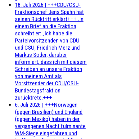
18. Juli 2026
|
+++CDU/CSU-
Fraktionschef Jens Spahn hat
seinen Rücktritt erklärt+++ .In
einem Brief an die Fraktion
schreibt er: „Ich habe die
Parteivorsitzenden von CDU
und CSU, Friedrich Merz und
Markus Söder, darüber
informiert, dass ich mit diesem
Schreiben an unsere Fraktion
von meinem Amt als
Vorsitzender der CDU/CSU-
Bundestagsfraktion
zurücktrete.+++
6. Juli 2026
|
+++Norwegen
(gegen Brasilien) und England
(gegen Mexiko) haben in der
vergangenen Nacht fulminante
WM-Siege eingefahren und