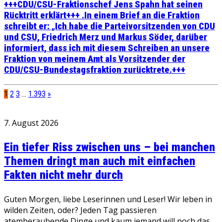
+++CDU/CSU-Fraktionschef Jens Spahn hat seinen
Rücktritt erklärt+++ .In einem Brief an die Fraktion
schreibt er: „Ich habe die Parteivorsitzenden von CDU
und CSU, Friedrich Merz und Markus Söder, darüber
informiert, dass ich mit diesem Schreiben an unsere
Fraktion von meinem Amt als Vorsitzender der
CDU/CSU-Bundestagsfraktion zurücktrete.+++
1
2
3
…
1.393
»
7. August 2026
Ein tiefer Riss zwischen uns – bei manchen
Themen dringt man auch mit einfachen
Fakten nicht mehr durch
Guten Morgen, liebe Leserinnen und Leser! Wir leben in
wilden Zeiten, oder? Jeden Tag passieren
atemberaubende Dinge und kaum jemand will noch das…