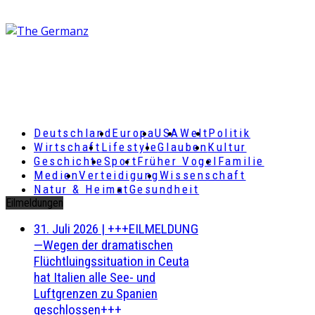
Deutschland
Europa
USA
Welt
Politik
Wirtschaft
Lifestyle
Glauben
Kultur
Geschichte
Sport
Früher Vogel
Familie
Medien
Verteidigung
Wissenschaft
Natur & Heimat
Gesundheit
Eilmeldungen
31. Juli 2026
|
+++EILMELDUNG
—Wegen der dramatischen
Flüchtluingssituation in Ceuta
hat Italien alle See- und
Luftgrenzen zu Spanien
geschlossen+++