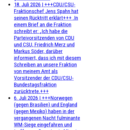
18. Juli 2026
|
+++CDU/CSU-
Fraktionschef Jens Spahn hat
seinen Rücktritt erklärt+++ .In
einem Brief an die Fraktion
schreibt er: „Ich habe die
Parteivorsitzenden von CDU
und CSU, Friedrich Merz und
Markus Söder, darüber
informiert, dass ich mit diesem
Schreiben an unsere Fraktion
von meinem Amt als
Vorsitzender der CDU/CSU-
Bundestagsfraktion
zurücktrete.+++
6. Juli 2026
|
+++Norwegen
(gegen Brasilien) und England
(gegen Mexiko) haben in der
vergangenen Nacht fulminante
WM-Siege eingefahren und