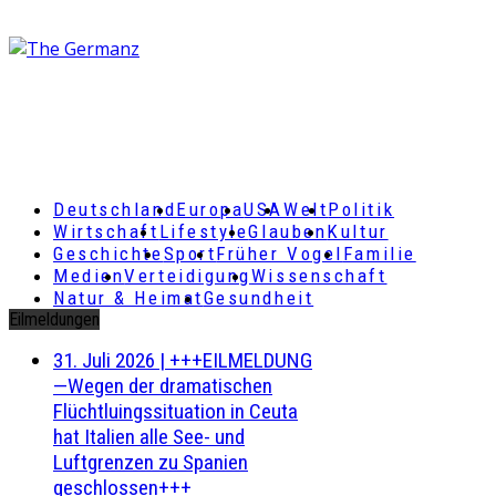
Deutschland
Europa
USA
Welt
Politik
Wirtschaft
Lifestyle
Glauben
Kultur
Geschichte
Sport
Früher Vogel
Familie
Medien
Verteidigung
Wissenschaft
Natur & Heimat
Gesundheit
Eilmeldungen
31. Juli 2026
|
+++EILMELDUNG
—Wegen der dramatischen
Flüchtluingssituation in Ceuta
hat Italien alle See- und
Luftgrenzen zu Spanien
geschlossen+++