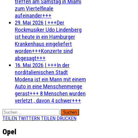
treffen am Samstag in Miami
zum Viertelfinale
aufeinander+++
29. Mai 2026
|
+++Der
Rockmusiker Udo Lindenberg
ist heute in ein Hamburger
Krankenhaus eingeliefert
worden+++Konzerte sind
abgesagt+++
16. Mai 2026
|
+++In der
norditalienischen Stadt
Modena ist ein Mann mit einem
Auto in eine Menschenmenge
gerast+++ 8 Menschen wurden
verletzt , davon 4 schwer+++
Suchen
nach:
TEILEN
TWITTERN
TEILEN
DRUCKEN
Opel