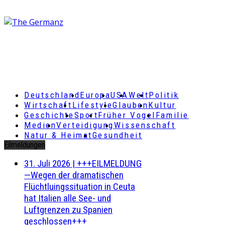
Deutschland
Europa
USA
Welt
Politik
Wirtschaft
Lifestyle
Glauben
Kultur
Geschichte
Sport
Früher Vogel
Familie
Medien
Verteidigung
Wissenschaft
Natur & Heimat
Gesundheit
Eilmeldungen
31. Juli 2026
|
+++EILMELDUNG
—Wegen der dramatischen
Flüchtluingssituation in Ceuta
hat Italien alle See- und
Luftgrenzen zu Spanien
geschlossen+++