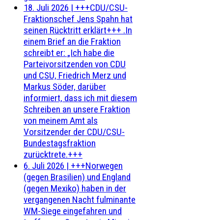
18. Juli 2026
|
+++CDU/CSU-
Fraktionschef Jens Spahn hat
seinen Rücktritt erklärt+++ .In
einem Brief an die Fraktion
schreibt er: „Ich habe die
Parteivorsitzenden von CDU
und CSU, Friedrich Merz und
Markus Söder, darüber
informiert, dass ich mit diesem
Schreiben an unsere Fraktion
von meinem Amt als
Vorsitzender der CDU/CSU-
Bundestagsfraktion
zurücktrete.+++
6. Juli 2026
|
+++Norwegen
(gegen Brasilien) und England
(gegen Mexiko) haben in der
vergangenen Nacht fulminante
WM-Siege eingefahren und