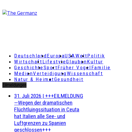
Deutschland
Europa
USA
Welt
Politik
Wirtschaft
Lifestyle
Glauben
Kultur
Geschichte
Sport
Früher Vogel
Familie
Medien
Verteidigung
Wissenschaft
Natur & Heimat
Gesundheit
Eilmeldungen
31. Juli 2026
|
+++EILMELDUNG
—Wegen der dramatischen
Flüchtluingssituation in Ceuta
hat Italien alle See- und
Luftgrenzen zu Spanien
geschlossen+++