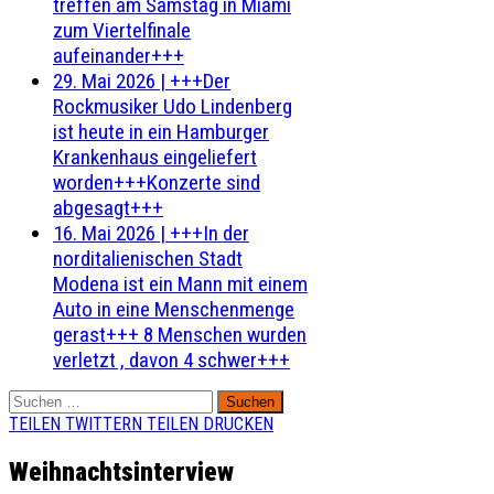
treffen am Samstag in Miami
zum Viertelfinale
aufeinander+++
29. Mai 2026
|
+++Der
Rockmusiker Udo Lindenberg
ist heute in ein Hamburger
Krankenhaus eingeliefert
worden+++Konzerte sind
abgesagt+++
16. Mai 2026
|
+++In der
norditalienischen Stadt
Modena ist ein Mann mit einem
Auto in eine Menschenmenge
gerast+++ 8 Menschen wurden
verletzt , davon 4 schwer+++
Suchen
nach:
TEILEN
TWITTERN
TEILEN
DRUCKEN
Weihnachtsinterview