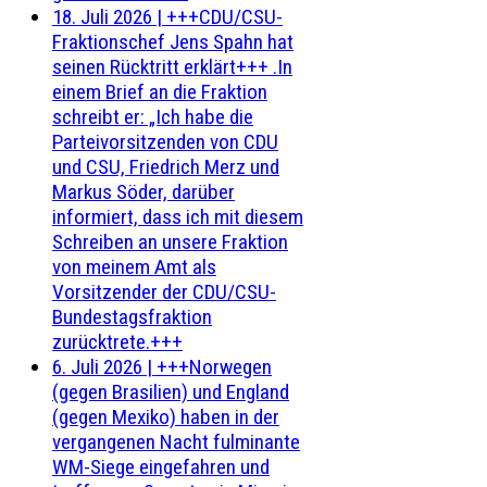
18. Juli 2026
|
+++CDU/CSU-
Fraktionschef Jens Spahn hat
seinen Rücktritt erklärt+++ .In
einem Brief an die Fraktion
schreibt er: „Ich habe die
Parteivorsitzenden von CDU
und CSU, Friedrich Merz und
Markus Söder, darüber
informiert, dass ich mit diesem
Schreiben an unsere Fraktion
von meinem Amt als
Vorsitzender der CDU/CSU-
Bundestagsfraktion
zurücktrete.+++
6. Juli 2026
|
+++Norwegen
(gegen Brasilien) und England
(gegen Mexiko) haben in der
vergangenen Nacht fulminante
WM-Siege eingefahren und