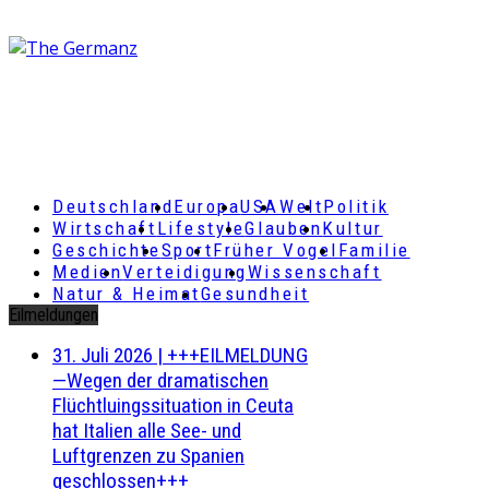
Deutschland
Europa
USA
Welt
Politik
Wirtschaft
Lifestyle
Glauben
Kultur
Geschichte
Sport
Früher Vogel
Familie
Medien
Verteidigung
Wissenschaft
Natur & Heimat
Gesundheit
Eilmeldungen
31. Juli 2026
|
+++EILMELDUNG
—Wegen der dramatischen
Flüchtluingssituation in Ceuta
hat Italien alle See- und
Luftgrenzen zu Spanien
geschlossen+++