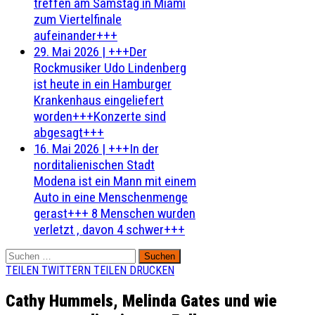
treffen am Samstag in Miami
zum Viertelfinale
aufeinander+++
29. Mai 2026
|
+++Der
Rockmusiker Udo Lindenberg
ist heute in ein Hamburger
Krankenhaus eingeliefert
worden+++Konzerte sind
abgesagt+++
16. Mai 2026
|
+++In der
norditalienischen Stadt
Modena ist ein Mann mit einem
Auto in eine Menschenmenge
gerast+++ 8 Menschen wurden
verletzt , davon 4 schwer+++
Suchen
nach:
TEILEN
TWITTERN
TEILEN
DRUCKEN
Cathy Hummels, Melinda Gates und wie