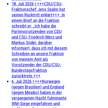
18. Juli 2026
|
+++CDU/CSU-
Fraktionschef Jens Spahn hat
seinen Rücktritt erklärt+++ .In
einem Brief an die Fraktion
schreibt er: „Ich habe die
Parteivorsitzenden von CDU
und CSU, Friedrich Merz und
Markus Söder, darüber
informiert, dass ich mit diesem
Schreiben an unsere Fraktion
von meinem Amt als
Vorsitzender der CDU/CSU-
Bundestagsfraktion
zurücktrete.+++
6. Juli 2026
|
+++Norwegen
(gegen Brasilien) und England
(gegen Mexiko) haben in der
vergangenen Nacht fulminante
WM-Siege eingefahren und