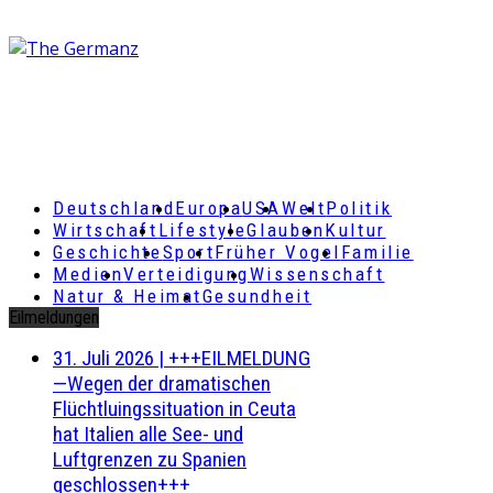
Deutschland
Europa
USA
Welt
Politik
Wirtschaft
Lifestyle
Glauben
Kultur
Geschichte
Sport
Früher Vogel
Familie
Medien
Verteidigung
Wissenschaft
Natur & Heimat
Gesundheit
Eilmeldungen
31. Juli 2026
|
+++EILMELDUNG
—Wegen der dramatischen
Flüchtluingssituation in Ceuta
hat Italien alle See- und
Luftgrenzen zu Spanien
geschlossen+++