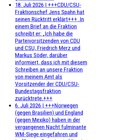
18. Juli 2026
|
+++CDU/CSU-
Fraktionschef Jens Spahn hat
seinen Rücktritt erklärt+++ .In
einem Brief an die Fraktion
schreibt er: „Ich habe die
Parteivorsitzenden von CDU
und CSU, Friedrich Merz und
Markus Söder, darüber
informiert, dass ich mit diesem
Schreiben an unsere Fraktion
von meinem Amt als
Vorsitzender der CDU/CSU-
Bundestagsfraktion
zurücktrete.+++
6. Juli 2026
|
+++Norwegen
(gegen Brasilien) und England
(gegen Mexiko) haben in der
vergangenen Nacht fulminante
WM-Siege eingefahren und