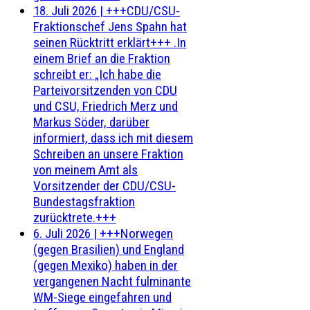
18. Juli 2026
|
+++CDU/CSU-
Fraktionschef Jens Spahn hat
seinen Rücktritt erklärt+++ .In
einem Brief an die Fraktion
schreibt er: „Ich habe die
Parteivorsitzenden von CDU
und CSU, Friedrich Merz und
Markus Söder, darüber
informiert, dass ich mit diesem
Schreiben an unsere Fraktion
von meinem Amt als
Vorsitzender der CDU/CSU-
Bundestagsfraktion
zurücktrete.+++
6. Juli 2026
|
+++Norwegen
(gegen Brasilien) und England
(gegen Mexiko) haben in der
vergangenen Nacht fulminante
WM-Siege eingefahren und