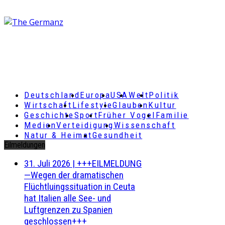
Deutschland
Europa
USA
Welt
Politik
Wirtschaft
Lifestyle
Glauben
Kultur
Geschichte
Sport
Früher Vogel
Familie
Medien
Verteidigung
Wissenschaft
Natur & Heimat
Gesundheit
Eilmeldungen
31. Juli 2026
|
+++EILMELDUNG
—Wegen der dramatischen
Flüchtluingssituation in Ceuta
hat Italien alle See- und
Luftgrenzen zu Spanien
geschlossen+++