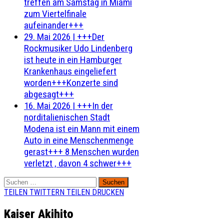
treffen am Samstag in Miami
zum Viertelfinale
aufeinander+++
29. Mai 2026
|
+++Der
Rockmusiker Udo Lindenberg
ist heute in ein Hamburger
Krankenhaus eingeliefert
worden+++Konzerte sind
abgesagt+++
16. Mai 2026
|
+++In der
norditalienischen Stadt
Modena ist ein Mann mit einem
Auto in eine Menschenmenge
gerast+++ 8 Menschen wurden
verletzt , davon 4 schwer+++
Suchen
nach:
TEILEN
TWITTERN
TEILEN
DRUCKEN
Kaiser Akihito