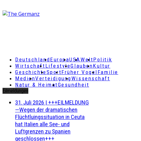
Deutschland
Europa
USA
Welt
Politik
Wirtschaft
Lifestyle
Glauben
Kultur
Geschichte
Sport
Früher Vogel
Familie
Medien
Verteidigung
Wissenschaft
Natur & Heimat
Gesundheit
Eilmeldungen
31. Juli 2026
|
+++EILMELDUNG
—Wegen der dramatischen
Flüchtluingssituation in Ceuta
hat Italien alle See- und
Luftgrenzen zu Spanien
geschlossen+++