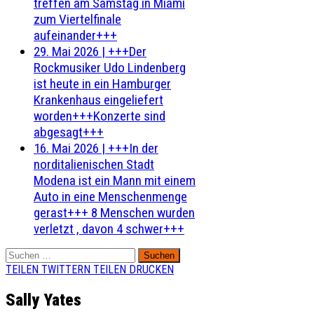
treffen am Samstag in Miami
zum Viertelfinale
aufeinander+++
29. Mai 2026
|
+++Der
Rockmusiker Udo Lindenberg
ist heute in ein Hamburger
Krankenhaus eingeliefert
worden+++Konzerte sind
abgesagt+++
16. Mai 2026
|
+++In der
norditalienischen Stadt
Modena ist ein Mann mit einem
Auto in eine Menschenmenge
gerast+++ 8 Menschen wurden
verletzt , davon 4 schwer+++
Suchen
nach:
TEILEN
TWITTERN
TEILEN
DRUCKEN
Sally Yates