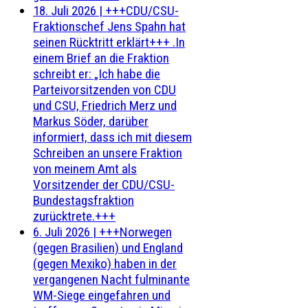
18. Juli 2026
|
+++CDU/CSU-
Fraktionschef Jens Spahn hat
seinen Rücktritt erklärt+++ .In
einem Brief an die Fraktion
schreibt er: „Ich habe die
Parteivorsitzenden von CDU
und CSU, Friedrich Merz und
Markus Söder, darüber
informiert, dass ich mit diesem
Schreiben an unsere Fraktion
von meinem Amt als
Vorsitzender der CDU/CSU-
Bundestagsfraktion
zurücktrete.+++
6. Juli 2026
|
+++Norwegen
(gegen Brasilien) und England
(gegen Mexiko) haben in der
vergangenen Nacht fulminante
WM-Siege eingefahren und