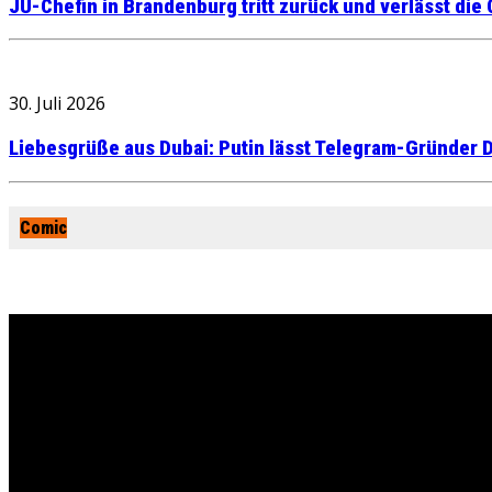
JU-Chefin in Brandenburg tritt zurück und verlässt die
30. Juli 2026
Liebesgrüße aus Dubai: Putin lässt Telegram-Gründer D
Comic