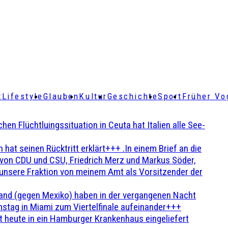
t
Lifestyle
Glauben
Kultur
Geschichte
Sport
Früher Vo
Flüchtluingssituation in Ceuta hat Italien alle See-
t seinen Rücktritt erklärt+++ .In einem Brief an die
en von CDU und CSU, Friedrich Merz und Markus Söder,
 unsere Fraktion von meinem Amt als Vorsitzender der
and (gegen Mexiko) haben in der vergangenen Nacht
stag in Miami zum Viertelfinale aufeinander+++
 heute in ein Hamburger Krankenhaus eingeliefert