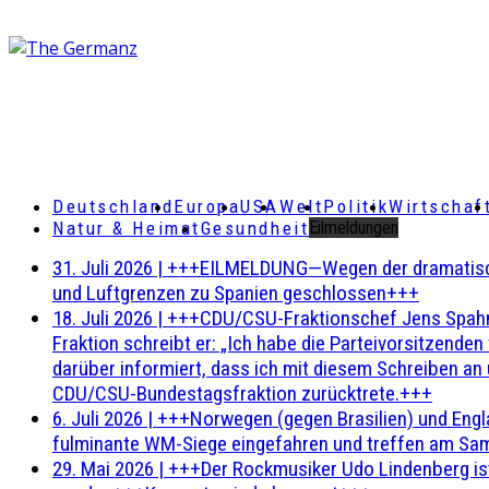
Deutschland
Europa
USA
Welt
Politik
Wirtschaf
Natur & Heimat
Gesundheit
Eilmeldungen
31. Juli 2026
|
+++EILMELDUNG—Wegen der dramatischen 
und Luftgrenzen zu Spanien geschlossen+++
18. Juli 2026
|
+++CDU/CSU-Fraktionschef Jens Spahn ha
Fraktion schreibt er: „Ich habe die Parteivorsitzend
darüber informiert, dass ich mit diesem Schreiben an
CDU/CSU-Bundestagsfraktion zurücktrete.+++
6. Juli 2026
|
+++Norwegen (gegen Brasilien) und Engl
fulminante WM-Siege eingefahren und treffen am Sam
29. Mai 2026
|
+++Der Rockmusiker Udo Lindenberg ist