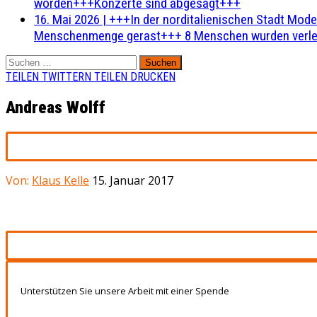
worden+++Konzerte sind abgesagt+++
16. Mai 2026
|
+++In der norditalienischen Stadt Mode
Menschenmenge gerast+++ 8 Menschen wurden verlet
Suchen
nach:
TEILEN
TWITTERN
TEILEN
DRUCKEN
Andreas Wolff
Von:
Klaus Kelle
15. Januar 2017
Unterstützen Sie unsere Arbeit mit einer Spende