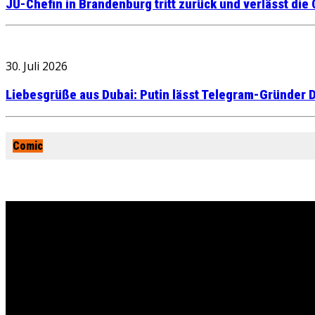
JU-Chefin in Brandenburg tritt zurück und verlässt die
30. Juli 2026
Liebesgrüße aus Dubai: Putin lässt Telegram-Gründer D
Comic