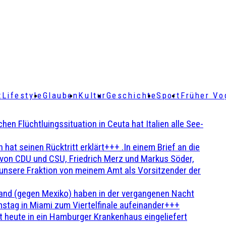
t
Lifestyle
Glauben
Kultur
Geschichte
Sport
Früher Vo
Flüchtluingssituation in Ceuta hat Italien alle See-
t seinen Rücktritt erklärt+++ .In einem Brief an die
en von CDU und CSU, Friedrich Merz und Markus Söder,
 unsere Fraktion von meinem Amt als Vorsitzender der
and (gegen Mexiko) haben in der vergangenen Nacht
stag in Miami zum Viertelfinale aufeinander+++
 heute in ein Hamburger Krankenhaus eingeliefert