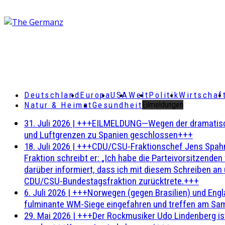
Deutschland
Europa
USA
Welt
Politik
Wirtschaf
Natur & Heimat
Gesundheit
Eilmeldungen
31. Juli 2026
|
+++EILMELDUNG—Wegen der dramatischen 
und Luftgrenzen zu Spanien geschlossen+++
18. Juli 2026
|
+++CDU/CSU-Fraktionschef Jens Spahn ha
Fraktion schreibt er: „Ich habe die Parteivorsitzend
darüber informiert, dass ich mit diesem Schreiben an
CDU/CSU-Bundestagsfraktion zurücktrete.+++
6. Juli 2026
|
+++Norwegen (gegen Brasilien) und Engl
fulminante WM-Siege eingefahren und treffen am Sam
29. Mai 2026
|
+++Der Rockmusiker Udo Lindenberg ist