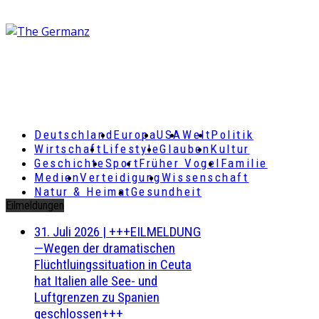
Deutschland
Europa
USA
Welt
Politik
Wirtschaft
Lifestyle
Glauben
Kultur
Geschichte
Sport
Früher Vogel
Familie
Medien
Verteidigung
Wissenschaft
Natur & Heimat
Gesundheit
Eilmeldungen
31. Juli 2026
|
+++EILMELDUNG
—Wegen der dramatischen
Flüchtluingssituation in Ceuta
hat Italien alle See- und
Luftgrenzen zu Spanien
geschlossen+++