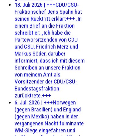
18. Juli 2026
|
+++CDU/CSU-
Fraktionschef Jens Spahn hat
seinen Rücktritt erklärt+++ .In
einem Brief an die Fraktion
schreibt er: „Ich habe die
Parteivorsitzenden von CDU
und CSU, Friedrich Merz und
Markus Söder, darüber
informiert, dass ich mit diesem
Schreiben an unsere Fraktion
von meinem Amt als
Vorsitzender der CDU/CSU-
Bundestagsfraktion
zurücktrete.+++
6. Juli 2026
|
+++Norwegen
(gegen Brasilien) und England
(gegen Mexiko) haben in der
vergangenen Nacht fulminante
WM-Siege eingefahren und