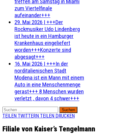
treffen am Samstag in Miami
zum Viertelfinale
aufeinander+++
29. Mai 2026
|
+++Der
Rockmusiker Udo Lindenberg
ist heute in ein Hamburger
Krankenhaus eingeliefert
worden+++Konzerte sind
abgesagt+++
16. Mai 2026
|
+++In der
norditalienischen Stadt
Modena ist ein Mann mit einem
Auto in eine Menschenmenge
gerast+++ 8 Menschen wurden
verletzt , davon 4 schwer+++
Suchen
nach:
TEILEN
TWITTERN
TEILEN
DRUCKEN
Filiale von Kaiser’s Tengelmann