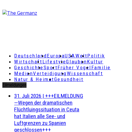
Deutschland
Europa
USA
Welt
Politik
Wirtschaft
Lifestyle
Glauben
Kultur
Geschichte
Sport
Früher Vogel
Familie
Medien
Verteidigung
Wissenschaft
Natur & Heimat
Gesundheit
Eilmeldungen
31. Juli 2026
|
+++EILMELDUNG
—Wegen der dramatischen
Flüchtluingssituation in Ceuta
hat Italien alle See- und
Luftgrenzen zu Spanien
geschlossen+++