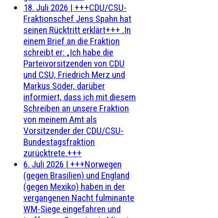
18. Juli 2026
|
+++CDU/CSU-
Fraktionschef Jens Spahn hat
seinen Rücktritt erklärt+++ .In
einem Brief an die Fraktion
schreibt er: „Ich habe die
Parteivorsitzenden von CDU
und CSU, Friedrich Merz und
Markus Söder, darüber
informiert, dass ich mit diesem
Schreiben an unsere Fraktion
von meinem Amt als
Vorsitzender der CDU/CSU-
Bundestagsfraktion
zurücktrete.+++
6. Juli 2026
|
+++Norwegen
(gegen Brasilien) und England
(gegen Mexiko) haben in der
vergangenen Nacht fulminante
WM-Siege eingefahren und