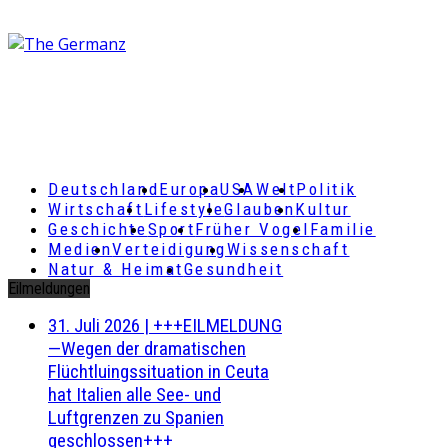
Deutschland
Europa
USA
Welt
Politik
Wirtschaft
Lifestyle
Glauben
Kultur
Geschichte
Sport
Früher Vogel
Familie
Medien
Verteidigung
Wissenschaft
Natur & Heimat
Gesundheit
Eilmeldungen
31. Juli 2026
|
+++EILMELDUNG
—Wegen der dramatischen
Flüchtluingssituation in Ceuta
hat Italien alle See- und
Luftgrenzen zu Spanien
geschlossen+++