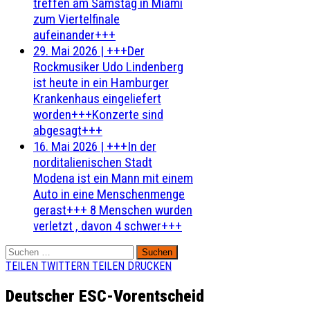
treffen am Samstag in Miami
zum Viertelfinale
aufeinander+++
29. Mai 2026
|
+++Der
Rockmusiker Udo Lindenberg
ist heute in ein Hamburger
Krankenhaus eingeliefert
worden+++Konzerte sind
abgesagt+++
16. Mai 2026
|
+++In der
norditalienischen Stadt
Modena ist ein Mann mit einem
Auto in eine Menschenmenge
gerast+++ 8 Menschen wurden
verletzt , davon 4 schwer+++
Suchen
nach:
TEILEN
TWITTERN
TEILEN
DRUCKEN
Deutscher ESC-Vorentscheid