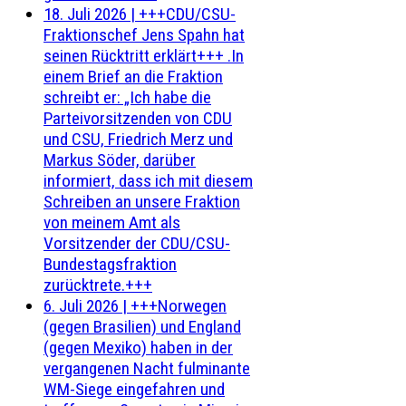
18. Juli 2026
|
+++CDU/CSU-
Fraktionschef Jens Spahn hat
seinen Rücktritt erklärt+++ .In
einem Brief an die Fraktion
schreibt er: „Ich habe die
Parteivorsitzenden von CDU
und CSU, Friedrich Merz und
Markus Söder, darüber
informiert, dass ich mit diesem
Schreiben an unsere Fraktion
von meinem Amt als
Vorsitzender der CDU/CSU-
Bundestagsfraktion
zurücktrete.+++
6. Juli 2026
|
+++Norwegen
(gegen Brasilien) und England
(gegen Mexiko) haben in der
vergangenen Nacht fulminante
WM-Siege eingefahren und