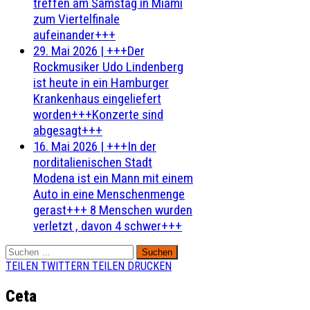
treffen am Samstag in Miami
zum Viertelfinale
aufeinander+++
29. Mai 2026
|
+++Der
Rockmusiker Udo Lindenberg
ist heute in ein Hamburger
Krankenhaus eingeliefert
worden+++Konzerte sind
abgesagt+++
16. Mai 2026
|
+++In der
norditalienischen Stadt
Modena ist ein Mann mit einem
Auto in eine Menschenmenge
gerast+++ 8 Menschen wurden
verletzt , davon 4 schwer+++
Suchen
nach:
TEILEN
TWITTERN
TEILEN
DRUCKEN
Ceta