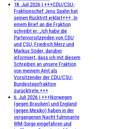
18. Juli 2026
|
+++CDU/CSU-
Fraktionschef Jens Spahn hat
seinen Rücktritt erklärt+++ .In
einem Brief an die Fraktion
schreibt er: „Ich habe die
Parteivorsitzenden von CDU
und CSU, Friedrich Merz und
Markus Söder, darüber
informiert, dass ich mit diesem
Schreiben an unsere Fraktion
von meinem Amt als
Vorsitzender der CDU/CSU-
Bundestagsfraktion
zurücktrete.+++
6. Juli 2026
|
+++Norwegen
(gegen Brasilien) und England
(gegen Mexiko) haben in der
vergangenen Nacht fulminante
WM-Siege eingefahren und