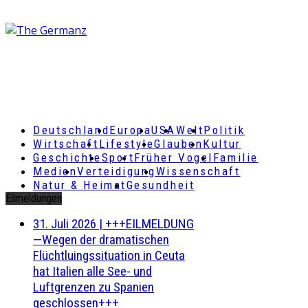
Deutschland
Europa
USA
Welt
Politik
Wirtschaft
Lifestyle
Glauben
Kultur
Geschichte
Sport
Früher Vogel
Familie
Medien
Verteidigung
Wissenschaft
Natur & Heimat
Gesundheit
Eilmeldungen
31. Juli 2026
|
+++EILMELDUNG
—Wegen der dramatischen
Flüchtluingssituation in Ceuta
hat Italien alle See- und
Luftgrenzen zu Spanien
geschlossen+++