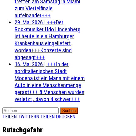
treffen am Samstag in Miami
zum Viertelfinale
aufeinander+++
29. Mai 2026
|
+++Der
Rockmusiker Udo Lindenberg
ist heute in ein Hamburger
Krankenhaus eingeliefert
worden+++Konzerte sind
abgesagt+++
16. Mai 2026
|
+++In der
norditalienischen Stadt
Modena ist ein Mann mit einem
Auto in eine Menschenmenge
gerast+++ 8 Menschen wurden
verletzt , davon 4 schwer+++
Suchen
nach:
TEILEN
TWITTERN
TEILEN
DRUCKEN
Rutschgefahr