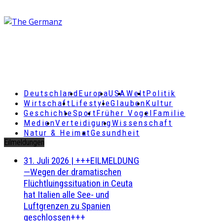
Deutschland
Europa
USA
Welt
Politik
Wirtschaft
Lifestyle
Glauben
Kultur
Geschichte
Sport
Früher Vogel
Familie
Medien
Verteidigung
Wissenschaft
Natur & Heimat
Gesundheit
Eilmeldungen
31. Juli 2026
|
+++EILMELDUNG
—Wegen der dramatischen
Flüchtluingssituation in Ceuta
hat Italien alle See- und
Luftgrenzen zu Spanien
geschlossen+++