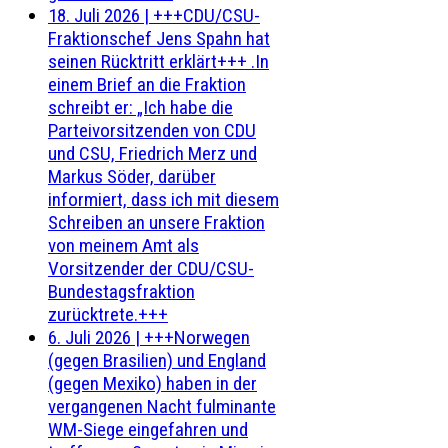
18. Juli 2026
|
+++CDU/CSU-
Fraktionschef Jens Spahn hat
seinen Rücktritt erklärt+++ .In
einem Brief an die Fraktion
schreibt er: „Ich habe die
Parteivorsitzenden von CDU
und CSU, Friedrich Merz und
Markus Söder, darüber
informiert, dass ich mit diesem
Schreiben an unsere Fraktion
von meinem Amt als
Vorsitzender der CDU/CSU-
Bundestagsfraktion
zurücktrete.+++
6. Juli 2026
|
+++Norwegen
(gegen Brasilien) und England
(gegen Mexiko) haben in der
vergangenen Nacht fulminante
WM-Siege eingefahren und