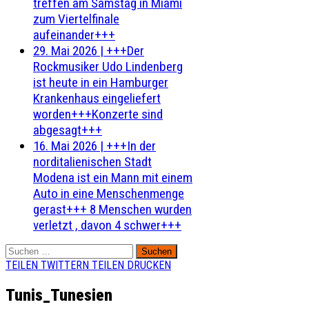
treffen am Samstag in Miami
zum Viertelfinale
aufeinander+++
29. Mai 2026
|
+++Der
Rockmusiker Udo Lindenberg
ist heute in ein Hamburger
Krankenhaus eingeliefert
worden+++Konzerte sind
abgesagt+++
16. Mai 2026
|
+++In der
norditalienischen Stadt
Modena ist ein Mann mit einem
Auto in eine Menschenmenge
gerast+++ 8 Menschen wurden
verletzt , davon 4 schwer+++
Suchen
nach:
TEILEN
TWITTERN
TEILEN
DRUCKEN
Tunis_Tunesien