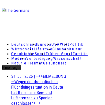
Deutschland
Europa
USA
Welt
Politik
Wirtschaft
Lifestyle
Glauben
Kultur
Geschichte
Sport
Früher Vogel
Familie
Medien
Verteidigung
Wissenschaft
Natur & Heimat
Gesundheit
Eilmeldungen
31. Juli 2026
|
+++EILMELDUNG
—Wegen der dramatischen
Flüchtluingssituation in Ceuta
hat Italien alle See- und
Luftgrenzen zu Spanien
geschlossen+++