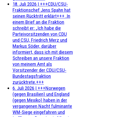
18. Juli 2026
|
+++CDU/CSU-
Fraktionschef Jens Spahn hat
seinen Rücktritt erklärt+++ .In
einem Brief an die Fraktion
schreibt er: „Ich habe die
Parteivorsitzenden von CDU
und CSU, Friedrich Merz und
Markus Söder, darüber
informiert, dass ich mit diesem
Schreiben an unsere Fraktion
von meinem Amt als
Vorsitzender der CDU/CSU-
Bundestagsfraktion
zurücktrete.+++
6. Juli 2026
|
+++Norwegen
(gegen Brasilien) und England
(gegen Mexiko) haben in der
vergangenen Nacht fulminante
WM-Siege eingefahren und