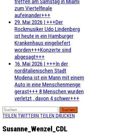
treffen am Samstag in Miami
zum Viertelfinale
aufeinander+++
29. Mai 2026
|
+++Der
Rockmusiker Udo Lindenberg
ist heute in ein Hamburger
Krankenhaus eingeliefert
worden+++Konzerte sind
abgesagt+++
16. Mai 2026
|
+++In der
norditalienischen Stadt
Modena ist ein Mann mit einem
Auto in eine Menschenmenge
gerast+++ 8 Menschen wurden
verletzt , davon 4 schwer+++
Suchen
nach:
TEILEN
TWITTERN
TEILEN
DRUCKEN
Susanne_Wenzel_CDL