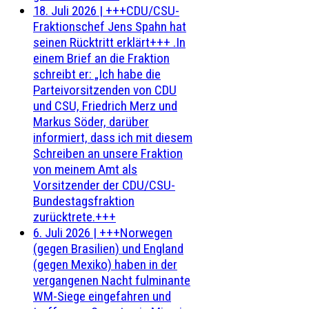
18. Juli 2026
|
+++CDU/CSU-
Fraktionschef Jens Spahn hat
seinen Rücktritt erklärt+++ .In
einem Brief an die Fraktion
schreibt er: „Ich habe die
Parteivorsitzenden von CDU
und CSU, Friedrich Merz und
Markus Söder, darüber
informiert, dass ich mit diesem
Schreiben an unsere Fraktion
von meinem Amt als
Vorsitzender der CDU/CSU-
Bundestagsfraktion
zurücktrete.+++
6. Juli 2026
|
+++Norwegen
(gegen Brasilien) und England
(gegen Mexiko) haben in der
vergangenen Nacht fulminante
WM-Siege eingefahren und