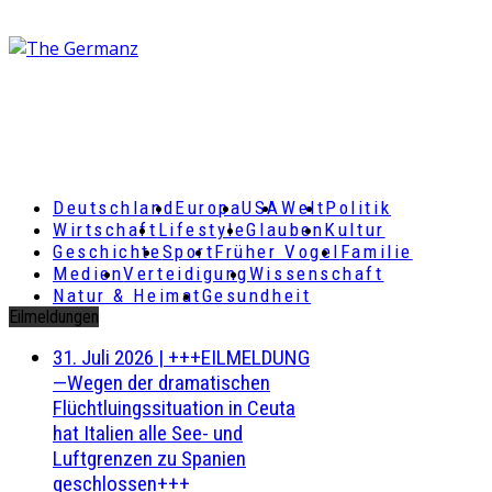
Deutschland
Europa
USA
Welt
Politik
Wirtschaft
Lifestyle
Glauben
Kultur
Geschichte
Sport
Früher Vogel
Familie
Medien
Verteidigung
Wissenschaft
Natur & Heimat
Gesundheit
Eilmeldungen
31. Juli 2026
|
+++EILMELDUNG
—Wegen der dramatischen
Flüchtluingssituation in Ceuta
hat Italien alle See- und
Luftgrenzen zu Spanien
geschlossen+++