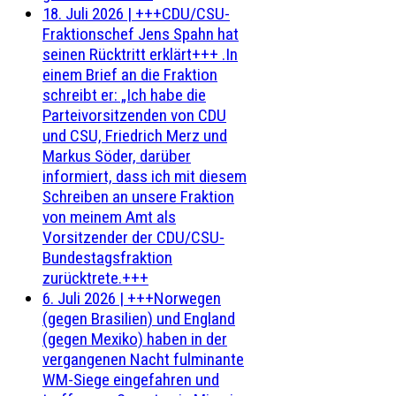
18. Juli 2026
|
+++CDU/CSU-
Fraktionschef Jens Spahn hat
seinen Rücktritt erklärt+++ .In
einem Brief an die Fraktion
schreibt er: „Ich habe die
Parteivorsitzenden von CDU
und CSU, Friedrich Merz und
Markus Söder, darüber
informiert, dass ich mit diesem
Schreiben an unsere Fraktion
von meinem Amt als
Vorsitzender der CDU/CSU-
Bundestagsfraktion
zurücktrete.+++
6. Juli 2026
|
+++Norwegen
(gegen Brasilien) und England
(gegen Mexiko) haben in der
vergangenen Nacht fulminante
WM-Siege eingefahren und