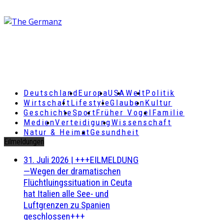
Deutschland
Europa
USA
Welt
Politik
Wirtschaft
Lifestyle
Glauben
Kultur
Geschichte
Sport
Früher Vogel
Familie
Medien
Verteidigung
Wissenschaft
Natur & Heimat
Gesundheit
Eilmeldungen
31. Juli 2026
|
+++EILMELDUNG
—Wegen der dramatischen
Flüchtluingssituation in Ceuta
hat Italien alle See- und
Luftgrenzen zu Spanien
geschlossen+++