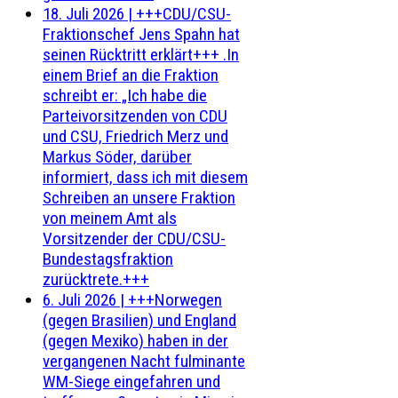
18. Juli 2026
|
+++CDU/CSU-
Fraktionschef Jens Spahn hat
seinen Rücktritt erklärt+++ .In
einem Brief an die Fraktion
schreibt er: „Ich habe die
Parteivorsitzenden von CDU
und CSU, Friedrich Merz und
Markus Söder, darüber
informiert, dass ich mit diesem
Schreiben an unsere Fraktion
von meinem Amt als
Vorsitzender der CDU/CSU-
Bundestagsfraktion
zurücktrete.+++
6. Juli 2026
|
+++Norwegen
(gegen Brasilien) und England
(gegen Mexiko) haben in der
vergangenen Nacht fulminante
WM-Siege eingefahren und