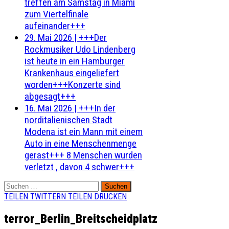
treffen am Samstag in Miami
zum Viertelfinale
aufeinander+++
29. Mai 2026
|
+++Der
Rockmusiker Udo Lindenberg
ist heute in ein Hamburger
Krankenhaus eingeliefert
worden+++Konzerte sind
abgesagt+++
16. Mai 2026
|
+++In der
norditalienischen Stadt
Modena ist ein Mann mit einem
Auto in eine Menschenmenge
gerast+++ 8 Menschen wurden
verletzt , davon 4 schwer+++
Suchen
nach:
TEILEN
TWITTERN
TEILEN
DRUCKEN
terror_Berlin_Breitscheidplatz