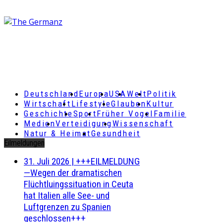
Deutschland
Europa
USA
Welt
Politik
Wirtschaft
Lifestyle
Glauben
Kultur
Geschichte
Sport
Früher Vogel
Familie
Medien
Verteidigung
Wissenschaft
Natur & Heimat
Gesundheit
Eilmeldungen
31. Juli 2026
|
+++EILMELDUNG
—Wegen der dramatischen
Flüchtluingssituation in Ceuta
hat Italien alle See- und
Luftgrenzen zu Spanien
geschlossen+++