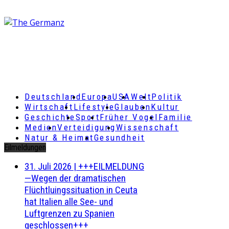
Deutschland
Europa
USA
Welt
Politik
Wirtschaft
Lifestyle
Glauben
Kultur
Geschichte
Sport
Früher Vogel
Familie
Medien
Verteidigung
Wissenschaft
Natur & Heimat
Gesundheit
Eilmeldungen
31. Juli 2026
|
+++EILMELDUNG
—Wegen der dramatischen
Flüchtluingssituation in Ceuta
hat Italien alle See- und
Luftgrenzen zu Spanien
geschlossen+++