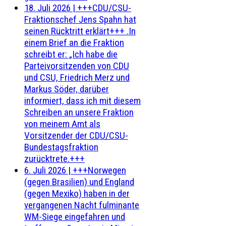
18. Juli 2026
|
+++CDU/CSU-
Fraktionschef Jens Spahn hat
seinen Rücktritt erklärt+++ .In
einem Brief an die Fraktion
schreibt er: „Ich habe die
Parteivorsitzenden von CDU
und CSU, Friedrich Merz und
Markus Söder, darüber
informiert, dass ich mit diesem
Schreiben an unsere Fraktion
von meinem Amt als
Vorsitzender der CDU/CSU-
Bundestagsfraktion
zurücktrete.+++
6. Juli 2026
|
+++Norwegen
(gegen Brasilien) und England
(gegen Mexiko) haben in der
vergangenen Nacht fulminante
WM-Siege eingefahren und