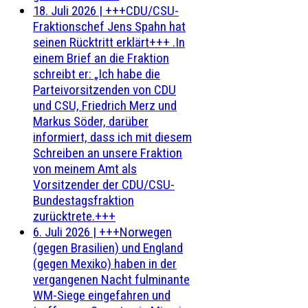
18. Juli 2026
|
+++CDU/CSU-
Fraktionschef Jens Spahn hat
seinen Rücktritt erklärt+++ .In
einem Brief an die Fraktion
schreibt er: „Ich habe die
Parteivorsitzenden von CDU
und CSU, Friedrich Merz und
Markus Söder, darüber
informiert, dass ich mit diesem
Schreiben an unsere Fraktion
von meinem Amt als
Vorsitzender der CDU/CSU-
Bundestagsfraktion
zurücktrete.+++
6. Juli 2026
|
+++Norwegen
(gegen Brasilien) und England
(gegen Mexiko) haben in der
vergangenen Nacht fulminante
WM-Siege eingefahren und