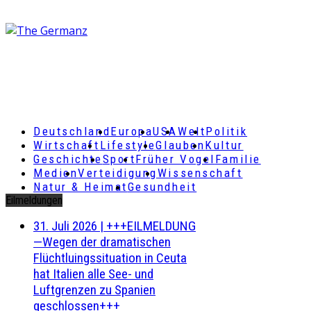
Deutschland
Europa
USA
Welt
Politik
Wirtschaft
Lifestyle
Glauben
Kultur
Geschichte
Sport
Früher Vogel
Familie
Medien
Verteidigung
Wissenschaft
Natur & Heimat
Gesundheit
Eilmeldungen
31. Juli 2026
|
+++EILMELDUNG
—Wegen der dramatischen
Flüchtluingssituation in Ceuta
hat Italien alle See- und
Luftgrenzen zu Spanien
geschlossen+++