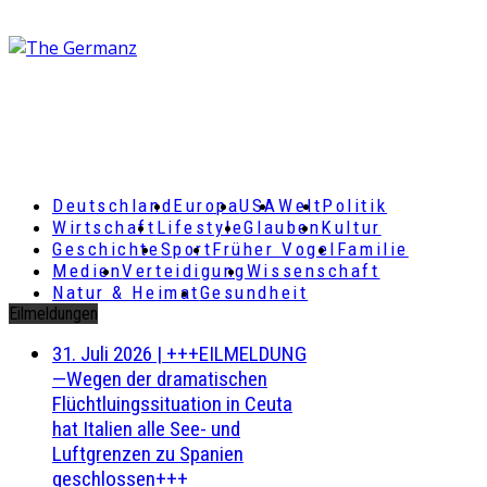
Deutschland
Europa
USA
Welt
Politik
Wirtschaft
Lifestyle
Glauben
Kultur
Geschichte
Sport
Früher Vogel
Familie
Medien
Verteidigung
Wissenschaft
Natur & Heimat
Gesundheit
Eilmeldungen
31. Juli 2026
|
+++EILMELDUNG
—Wegen der dramatischen
Flüchtluingssituation in Ceuta
hat Italien alle See- und
Luftgrenzen zu Spanien
geschlossen+++