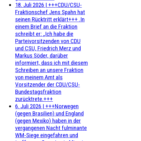
18. Juli 2026
|
+++CDU/CSU-
Fraktionschef Jens Spahn hat
seinen Rücktritt erklärt+++ .In
einem Brief an die Fraktion
schreibt er: „Ich habe die
Parteivorsitzenden von CDU
und CSU, Friedrich Merz und
Markus Söder, darüber
informiert, dass ich mit diesem
Schreiben an unsere Fraktion
von meinem Amt als
Vorsitzender der CDU/CSU-
Bundestagsfraktion
zurücktrete.+++
6. Juli 2026
|
+++Norwegen
(gegen Brasilien) und England
(gegen Mexiko) haben in der
vergangenen Nacht fulminante
WM-Siege eingefahren und