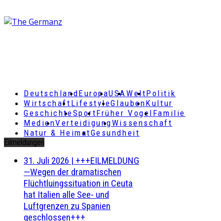
Deutschland
Europa
USA
Welt
Politik
Wirtschaft
Lifestyle
Glauben
Kultur
Geschichte
Sport
Früher Vogel
Familie
Medien
Verteidigung
Wissenschaft
Natur & Heimat
Gesundheit
Eilmeldungen
31. Juli 2026
|
+++EILMELDUNG
—Wegen der dramatischen
Flüchtluingssituation in Ceuta
hat Italien alle See- und
Luftgrenzen zu Spanien
geschlossen+++