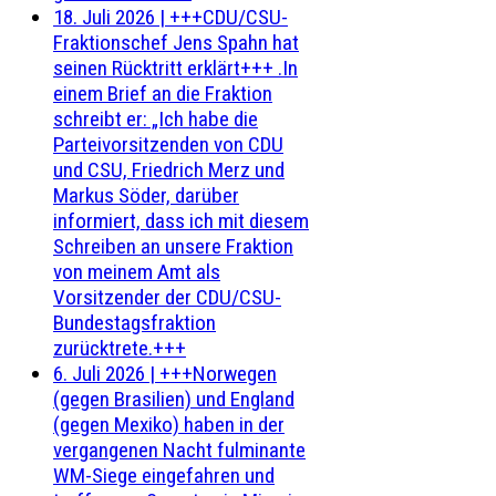
18. Juli 2026
|
+++CDU/CSU-
Fraktionschef Jens Spahn hat
seinen Rücktritt erklärt+++ .In
einem Brief an die Fraktion
schreibt er: „Ich habe die
Parteivorsitzenden von CDU
und CSU, Friedrich Merz und
Markus Söder, darüber
informiert, dass ich mit diesem
Schreiben an unsere Fraktion
von meinem Amt als
Vorsitzender der CDU/CSU-
Bundestagsfraktion
zurücktrete.+++
6. Juli 2026
|
+++Norwegen
(gegen Brasilien) und England
(gegen Mexiko) haben in der
vergangenen Nacht fulminante
WM-Siege eingefahren und