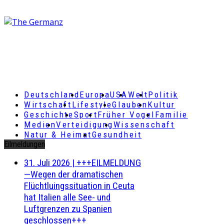
Deutschland
Europa
USA
Welt
Politik
Wirtschaft
Lifestyle
Glauben
Kultur
Geschichte
Sport
Früher Vogel
Familie
Medien
Verteidigung
Wissenschaft
Natur & Heimat
Gesundheit
Eilmeldungen
31. Juli 2026
|
+++EILMELDUNG
—Wegen der dramatischen
Flüchtluingssituation in Ceuta
hat Italien alle See- und
Luftgrenzen zu Spanien
geschlossen+++