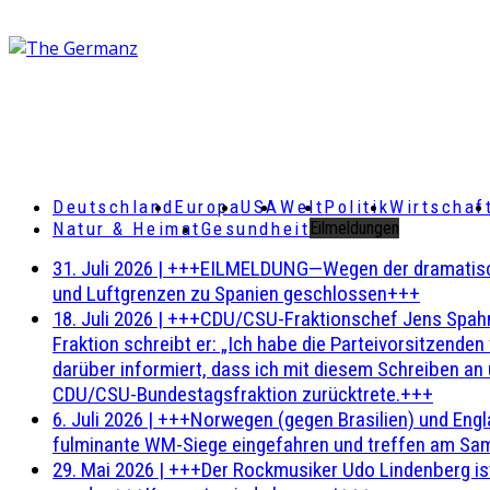
Deutschland
Europa
USA
Welt
Politik
Wirtschaf
Natur & Heimat
Gesundheit
Eilmeldungen
31. Juli 2026
|
+++EILMELDUNG—Wegen der dramatischen 
und Luftgrenzen zu Spanien geschlossen+++
18. Juli 2026
|
+++CDU/CSU-Fraktionschef Jens Spahn ha
Fraktion schreibt er: „Ich habe die Parteivorsitzend
darüber informiert, dass ich mit diesem Schreiben an
CDU/CSU-Bundestagsfraktion zurücktrete.+++
6. Juli 2026
|
+++Norwegen (gegen Brasilien) und Engl
fulminante WM-Siege eingefahren und treffen am Sam
29. Mai 2026
|
+++Der Rockmusiker Udo Lindenberg ist