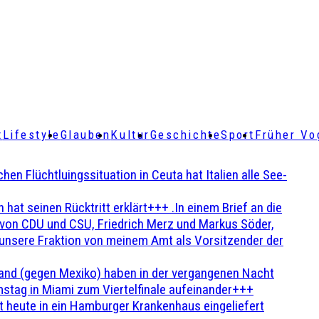
t
Lifestyle
Glauben
Kultur
Geschichte
Sport
Früher Vo
Flüchtluingssituation in Ceuta hat Italien alle See-
t seinen Rücktritt erklärt+++ .In einem Brief an die
en von CDU und CSU, Friedrich Merz und Markus Söder,
 unsere Fraktion von meinem Amt als Vorsitzender der
and (gegen Mexiko) haben in der vergangenen Nacht
stag in Miami zum Viertelfinale aufeinander+++
 heute in ein Hamburger Krankenhaus eingeliefert