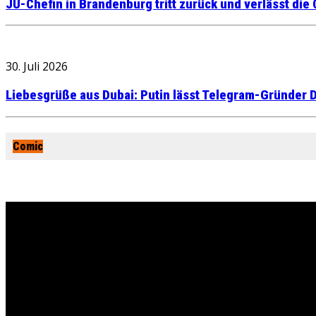
JU-Chefin in Brandenburg tritt zurück und verlässt die
30. Juli 2026
Liebesgrüße aus Dubai: Putin lässt Telegram-Gründer D
Comic