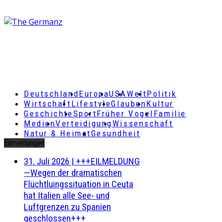
Deutschland
Europa
USA
Welt
Politik
Wirtschaft
Lifestyle
Glauben
Kultur
Geschichte
Sport
Früher Vogel
Familie
Medien
Verteidigung
Wissenschaft
Natur & Heimat
Gesundheit
Eilmeldungen
31. Juli 2026
|
+++EILMELDUNG
—Wegen der dramatischen
Flüchtluingssituation in Ceuta
hat Italien alle See- und
Luftgrenzen zu Spanien
geschlossen+++