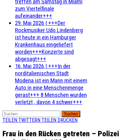
treffen am Samstag in Miami
zum Viertelfinale
aufeinander+++
29. Mai 2026
|
+++Der
Rockmusiker Udo Lindenberg
ist heute in ein Hamburger
Krankenhaus eingeliefert
worden+++Konzerte sind
abgesagt+++
16. Mai 2026
|
+++In der
norditalienischen Stadt
Modena ist ein Mann mit einem
Auto in eine Menschenmenge
gerast+++ 8 Menschen wurden
verletzt , davon 4 schwer+++
Suchen
nach:
TEILEN
TWITTERN
TEILEN
DRUCKEN
Frau in den Rücken getreten – Polizei