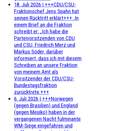
18. Juli 2026
|
+++CDU/CSU-
Fraktionschef Jens Spahn hat
seinen Rücktritt erklärt+++ .In
einem Brief an die Fraktion
schreibt er: „Ich habe die
Parteivorsitzenden von CDU
und CSU, Friedrich Merz und
Markus Söder, darüber
informiert, dass ich mit diesem
Schreiben an unsere Fraktion
von meinem Amt als
Vorsitzender der CDU/CSU-
Bundestagsfraktion
zurücktrete.+++
6. Juli 2026
|
+++Norwegen
(gegen Brasilien) und England
(gegen Mexiko) haben in der
vergangenen Nacht fulminante
WM-Siege eingefahren und