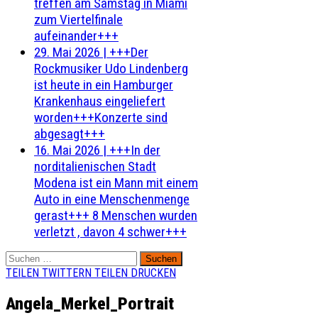
treffen am Samstag in Miami
zum Viertelfinale
aufeinander+++
29. Mai 2026
|
+++Der
Rockmusiker Udo Lindenberg
ist heute in ein Hamburger
Krankenhaus eingeliefert
worden+++Konzerte sind
abgesagt+++
16. Mai 2026
|
+++In der
norditalienischen Stadt
Modena ist ein Mann mit einem
Auto in eine Menschenmenge
gerast+++ 8 Menschen wurden
verletzt , davon 4 schwer+++
Suchen
nach:
TEILEN
TWITTERN
TEILEN
DRUCKEN
Angela_Merkel_Portrait