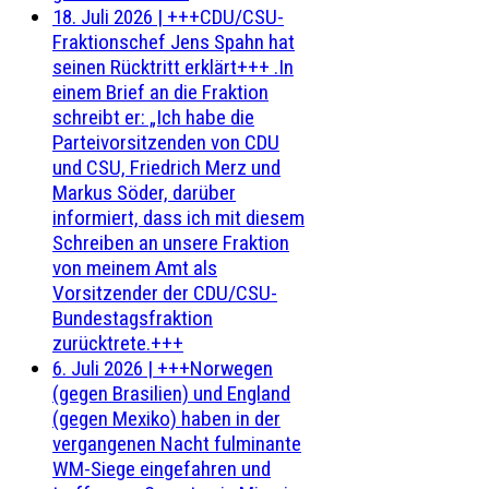
18. Juli 2026
|
+++CDU/CSU-
Fraktionschef Jens Spahn hat
seinen Rücktritt erklärt+++ .In
einem Brief an die Fraktion
schreibt er: „Ich habe die
Parteivorsitzenden von CDU
und CSU, Friedrich Merz und
Markus Söder, darüber
informiert, dass ich mit diesem
Schreiben an unsere Fraktion
von meinem Amt als
Vorsitzender der CDU/CSU-
Bundestagsfraktion
zurücktrete.+++
6. Juli 2026
|
+++Norwegen
(gegen Brasilien) und England
(gegen Mexiko) haben in der
vergangenen Nacht fulminante
WM-Siege eingefahren und