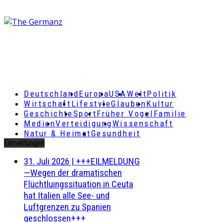
Deutschland
Europa
USA
Welt
Politik
Wirtschaft
Lifestyle
Glauben
Kultur
Geschichte
Sport
Früher Vogel
Familie
Medien
Verteidigung
Wissenschaft
Natur & Heimat
Gesundheit
Eilmeldungen
31. Juli 2026
|
+++EILMELDUNG
—Wegen der dramatischen
Flüchtluingssituation in Ceuta
hat Italien alle See- und
Luftgrenzen zu Spanien
geschlossen+++