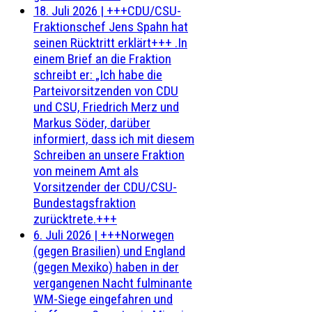
18. Juli 2026
|
+++CDU/CSU-
Fraktionschef Jens Spahn hat
seinen Rücktritt erklärt+++ .In
einem Brief an die Fraktion
schreibt er: „Ich habe die
Parteivorsitzenden von CDU
und CSU, Friedrich Merz und
Markus Söder, darüber
informiert, dass ich mit diesem
Schreiben an unsere Fraktion
von meinem Amt als
Vorsitzender der CDU/CSU-
Bundestagsfraktion
zurücktrete.+++
6. Juli 2026
|
+++Norwegen
(gegen Brasilien) und England
(gegen Mexiko) haben in der
vergangenen Nacht fulminante
WM-Siege eingefahren und