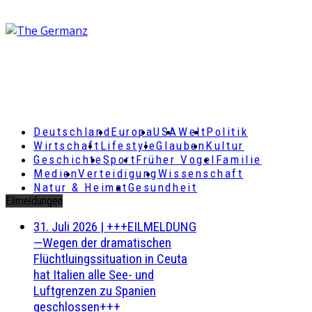
Deutschland
Europa
USA
Welt
Politik
Wirtschaft
Lifestyle
Glauben
Kultur
Geschichte
Sport
Früher Vogel
Familie
Medien
Verteidigung
Wissenschaft
Natur & Heimat
Gesundheit
Eilmeldungen
31. Juli 2026
|
+++EILMELDUNG
—Wegen der dramatischen
Flüchtluingssituation in Ceuta
hat Italien alle See- und
Luftgrenzen zu Spanien
geschlossen+++