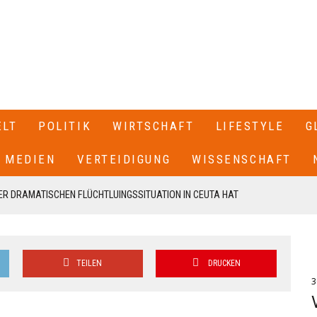
ELT
POLITIK
WIRTSCHAFT
LIFESTYLE
G
MEDIEN
VERTEIDIGUNG
WISSENSCHAFT
R DRAMATISCHEN FLÜCHTLUINGSSITUATION IN CEUTA HAT
 SPANIEN GESCHLOSSEN+++
T SEINEN RÜCKTRITT ERKLÄRT+++ .IN EINEM BRIEF AN DIE
TEILEN
DRUCKEN
EN VON CDU UND CSU, FRIEDRICH MERZ UND MARKUS SÖDER,
3
N UNSERE FRAKTION VON MEINEM AMT ALS VORSITZENDER DER