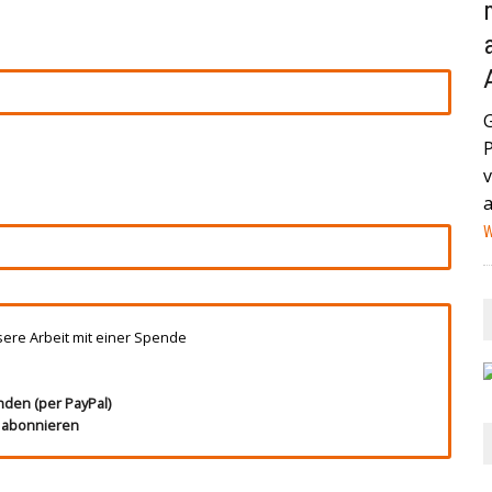
AND (GEGEN MEXIKO) HABEN IN DER VERGANGENEN NACHT
STAG IN MIAMI ZUM VIERTELFINALE AUFEINANDER+++
HEUTE IN EIN HAMBURGER KRANKENHAUS EINGELIEFERT
NA IST EIN MANN MIT EINEM AUTO IN EINE MENSCHENMENGE
v
HWER+++
W
sere Arbeit mit einer Spende
nden (per PayPal)
t abonnieren