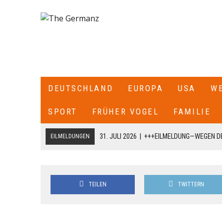
DEUTSCHLAND
EUROPA
USA
W
SPORT
FRÜHER VOGEL
FAMILIE
31. JULI 2026
|
+++EILMELDUNG—WEGEN DE
EILMELDUNGEN
ITALIEN ALLE SEE- UND LUFTGRENZEN ZU
18. JULI 2026
|
+++CDU/CSU-FRAKTIONSCHEF JENS SPAHN HA
TEILEN
TWITTERN
FRAKTION SCHREIBT ER: „ICH HABE DIE PARTEIVORSITZEND
DARÜBER INFORMIERT, DASS ICH MIT DIESEM SCHREIBEN A
CDU/CSU-BUNDESTAGSFRAKTION ZURÜCKTRETE.+++