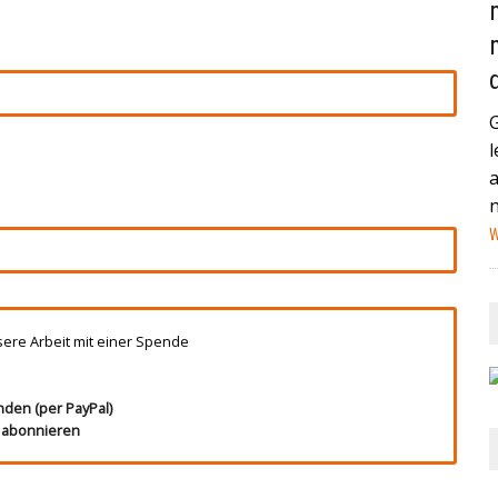
AND (GEGEN MEXIKO) HABEN IN DER VERGANGENEN NACHT
STAG IN MIAMI ZUM VIERTELFINALE AUFEINANDER+++
HEUTE IN EIN HAMBURGER KRANKENHAUS EINGELIEFERT
l
NA IST EIN MANN MIT EINEM AUTO IN EINE MENSCHENMENGE
HWER+++
W
sere Arbeit mit einer Spende
nden (per PayPal)
t abonnieren