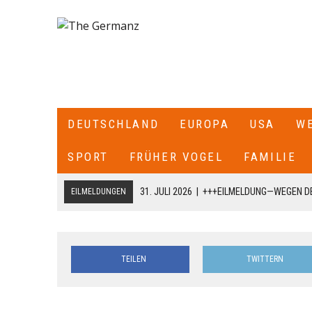
DEUTSCHLAND
EUROPA
USA
W
SPORT
FRÜHER VOGEL
FAMILIE
31. JULI 2026
|
+++EILMELDUNG—WEGEN DE
EILMELDUNGEN
ITALIEN ALLE SEE- UND LUFTGRENZEN ZU
18. JULI 2026
|
+++CDU/CSU-FRAKTIONSCHEF JENS SPAHN HA
TEILEN
TWITTERN
FRAKTION SCHREIBT ER: „ICH HABE DIE PARTEIVORSITZEND
DARÜBER INFORMIERT, DASS ICH MIT DIESEM SCHREIBEN A
CDU/CSU-BUNDESTAGSFRAKTION ZURÜCKTRETE.+++