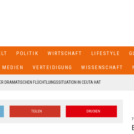
ELT
POLITIK
WIRTSCHAFT
LIFESTYLE
G
MEDIEN
VERTEIDIGUNG
WISSENSCHAFT
R DRAMATISCHEN FLÜCHTLUINGSSITUATION IN CEUTA HAT
 SPANIEN GESCHLOSSEN+++
T SEINEN RÜCKTRITT ERKLÄRT+++ .IN EINEM BRIEF AN DIE
TEILEN
DRUCKEN
EN VON CDU UND CSU, FRIEDRICH MERZ UND MARKUS SÖDER,
7
N UNSERE FRAKTION VON MEINEM AMT ALS VORSITZENDER DER