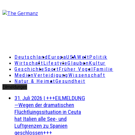
Deutschland
Europa
USA
Welt
Politik
Wirtschaft
Lifestyle
Glauben
Kultur
Geschichte
Sport
Früher Vogel
Familie
Medien
Verteidigung
Wissenschaft
Natur & Heimat
Gesundheit
Eilmeldungen
31. Juli 2026
|
+++EILMELDUNG
—Wegen der dramatischen
Flüchtluingssituation in Ceuta
hat Italien alle See- und
Luftgrenzen zu Spanien
geschlossen+++