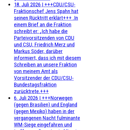
18. Juli 2026
|
+++CDU/CSU-
Fraktionschef Jens Spahn hat
seinen Rücktritt erklärt+++ .In
einem Brief an die Fraktion
schreibt er: „Ich habe die
Parteivorsitzenden von CDU
und CSU, Friedrich Merz und
Markus Söder, darüber
informiert, dass ich mit diesem
Schreiben an unsere Fraktion
von meinem Amt als
Vorsitzender der CDU/CSU-
Bundestagsfraktion
zurücktrete.+++
6. Juli 2026
|
+++Norwegen
(gegen Brasilien) und England
(gegen Mexiko) haben in der
vergangenen Nacht fulminante
WM-Siege eingefahren und