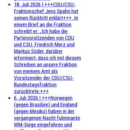
18. Juli 2026
|
+++CDU/CSU-
Fraktionschef Jens Spahn hat
seinen Rücktritt erklärt+++ .In
einem Brief an die Fraktion
schreibt er: „Ich habe die
Parteivorsitzenden von CDU
und CSU, Friedrich Merz und
Markus Söder, darüber
informiert, dass ich mit diesem
Schreiben an unsere Fraktion
von meinem Amt als
Vorsitzender der CDU/CSU-
Bundestagsfraktion
zurücktrete.+++
6. Juli 2026
|
+++Norwegen
(gegen Brasilien) und England
(gegen Mexiko) haben in der
vergangenen Nacht fulminante
WM-Siege eingefahren und