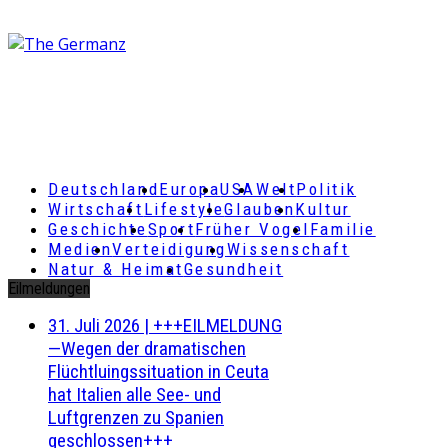
Deutschland
Europa
USA
Welt
Politik
Wirtschaft
Lifestyle
Glauben
Kultur
Geschichte
Sport
Früher Vogel
Familie
Medien
Verteidigung
Wissenschaft
Natur & Heimat
Gesundheit
Eilmeldungen
31. Juli 2026
|
+++EILMELDUNG
—Wegen der dramatischen
Flüchtluingssituation in Ceuta
hat Italien alle See- und
Luftgrenzen zu Spanien
geschlossen+++