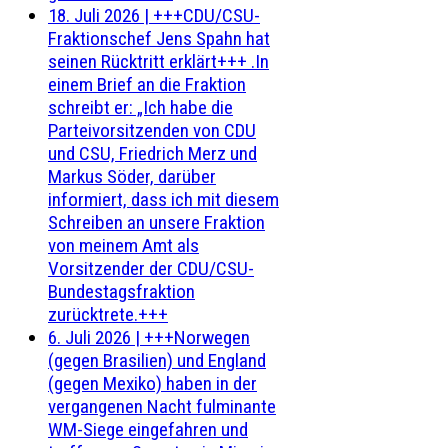
18. Juli 2026
|
+++CDU/CSU-
Fraktionschef Jens Spahn hat
seinen Rücktritt erklärt+++ .In
einem Brief an die Fraktion
schreibt er: „Ich habe die
Parteivorsitzenden von CDU
und CSU, Friedrich Merz und
Markus Söder, darüber
informiert, dass ich mit diesem
Schreiben an unsere Fraktion
von meinem Amt als
Vorsitzender der CDU/CSU-
Bundestagsfraktion
zurücktrete.+++
6. Juli 2026
|
+++Norwegen
(gegen Brasilien) und England
(gegen Mexiko) haben in der
vergangenen Nacht fulminante
WM-Siege eingefahren und