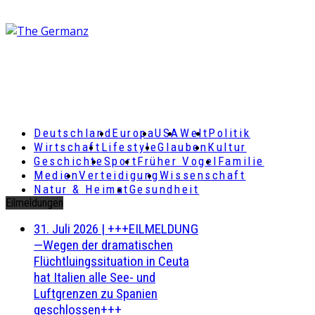
Deutschland
Europa
USA
Welt
Politik
Wirtschaft
Lifestyle
Glauben
Kultur
Geschichte
Sport
Früher Vogel
Familie
Medien
Verteidigung
Wissenschaft
Natur & Heimat
Gesundheit
Eilmeldungen
31. Juli 2026
|
+++EILMELDUNG
—Wegen der dramatischen
Flüchtluingssituation in Ceuta
hat Italien alle See- und
Luftgrenzen zu Spanien
geschlossen+++