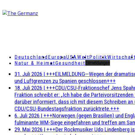
Deutschland
Europa
USA
Welt
Politik
Wirtschaf
Natur & Heimat
Gesundheit
Eilmeldungen
31. Juli 2026
|
+++EILMELDUNG—Wegen der dramatischen 
und Luftgrenzen zu Spanien geschlossen+++
18. Juli 2026
|
+++CDU/CSU-Fraktionschef Jens Spahn ha
Fraktion schreibt er: „Ich habe die Parteivorsitzend
darüber informiert, dass ich mit diesem Schreiben an
CDU/CSU-Bundestagsfraktion zurücktrete.+++
6. Juli 2026
|
+++Norwegen (gegen Brasilien) und Engl
fulminante WM-Siege eingefahren und treffen am Sam
29. Mai 2026
|
+++Der Rockmusiker Udo Lindenberg ist