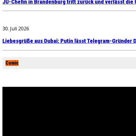
JU-Chefin in Brandenburg tritt zurück und verlässt die
30. Juli 2026
Liebesgrüße aus Dubai: Putin lässt Telegram-Gründer D
Comic