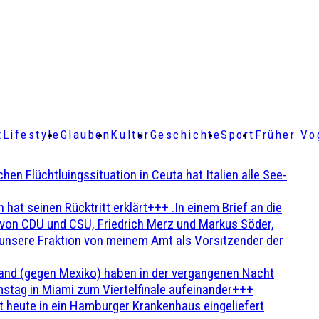
t
Lifestyle
Glauben
Kultur
Geschichte
Sport
Früher Vo
Flüchtluingssituation in Ceuta hat Italien alle See-
t seinen Rücktritt erklärt+++ .In einem Brief an die
en von CDU und CSU, Friedrich Merz und Markus Söder,
 unsere Fraktion von meinem Amt als Vorsitzender der
and (gegen Mexiko) haben in der vergangenen Nacht
stag in Miami zum Viertelfinale aufeinander+++
 heute in ein Hamburger Krankenhaus eingeliefert