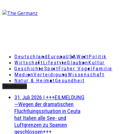
Deutschland
Europa
USA
Welt
Politik
Wirtschaft
Lifestyle
Glauben
Kultur
Geschichte
Sport
Früher Vogel
Familie
Medien
Verteidigung
Wissenschaft
Natur & Heimat
Gesundheit
Eilmeldungen
31. Juli 2026
|
+++EILMELDUNG
—Wegen der dramatischen
Flüchtluingssituation in Ceuta
hat Italien alle See- und
Luftgrenzen zu Spanien
geschlossen+++