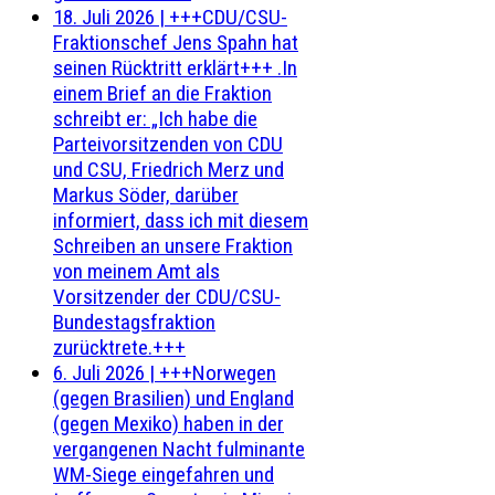
18. Juli 2026
|
+++CDU/CSU-
Fraktionschef Jens Spahn hat
seinen Rücktritt erklärt+++ .In
einem Brief an die Fraktion
schreibt er: „Ich habe die
Parteivorsitzenden von CDU
und CSU, Friedrich Merz und
Markus Söder, darüber
informiert, dass ich mit diesem
Schreiben an unsere Fraktion
von meinem Amt als
Vorsitzender der CDU/CSU-
Bundestagsfraktion
zurücktrete.+++
6. Juli 2026
|
+++Norwegen
(gegen Brasilien) und England
(gegen Mexiko) haben in der
vergangenen Nacht fulminante
WM-Siege eingefahren und