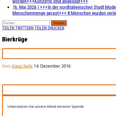
worden+++Konzerte sind abgesagt+++
16. Mai 2026
|
+++In der norditalienischen Stadt Mode
Menschenmenge gerast+++ 8 Menschen wurden verlet
Suchen
nach:
TEILEN
TWITTERN
TEILEN
DRUCKEN
Bierkrüge
Von:
Klaus Kelle
14. Dezember 2016
Unterstützen Sie unsere Arbeit mit einer Spende