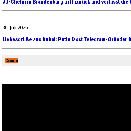
JU-Chefin in Brandenburg tritt zurück und verlässt die
30. Juli 2026
Liebesgrüße aus Dubai: Putin lässt Telegram-Gründer D
Comic