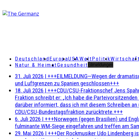
Deutschland
Europa
USA
Welt
Politik
Wirtschaf
Natur & Heimat
Gesundheit
Eilmeldungen
31. Juli 2026
|
+++EILMELDUNG—Wegen der dramatischen 
und Luftgrenzen zu Spanien geschlossen+++
18. Juli 2026
|
+++CDU/CSU-Fraktionschef Jens Spahn ha
Fraktion schreibt er: „Ich habe die Parteivorsitzend
darüber informiert, dass ich mit diesem Schreiben an
CDU/CSU-Bundestagsfraktion zurücktrete.+++
6. Juli 2026
|
+++Norwegen (gegen Brasilien) und Engl
fulminante WM-Siege eingefahren und treffen am Sam
29. Mai 2026
|
+++Der Rockmusiker Udo Lindenberg ist