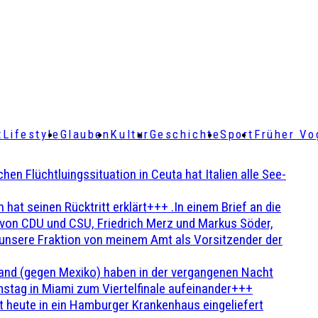
t
Lifestyle
Glauben
Kultur
Geschichte
Sport
Früher Vo
Flüchtluingssituation in Ceuta hat Italien alle See-
t seinen Rücktritt erklärt+++ .In einem Brief an die
en von CDU und CSU, Friedrich Merz und Markus Söder,
 unsere Fraktion von meinem Amt als Vorsitzender der
and (gegen Mexiko) haben in der vergangenen Nacht
stag in Miami zum Viertelfinale aufeinander+++
 heute in ein Hamburger Krankenhaus eingeliefert