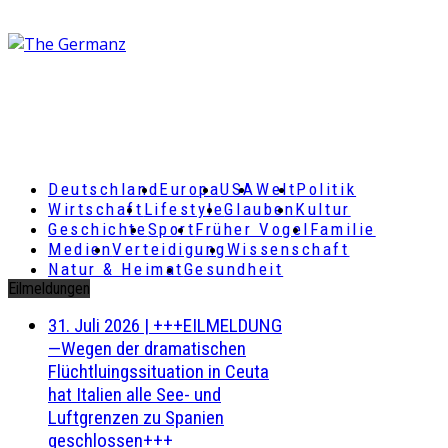
Deutschland
Europa
USA
Welt
Politik
Wirtschaft
Lifestyle
Glauben
Kultur
Geschichte
Sport
Früher Vogel
Familie
Medien
Verteidigung
Wissenschaft
Natur & Heimat
Gesundheit
Eilmeldungen
31. Juli 2026
|
+++EILMELDUNG
—Wegen der dramatischen
Flüchtluingssituation in Ceuta
hat Italien alle See- und
Luftgrenzen zu Spanien
geschlossen+++