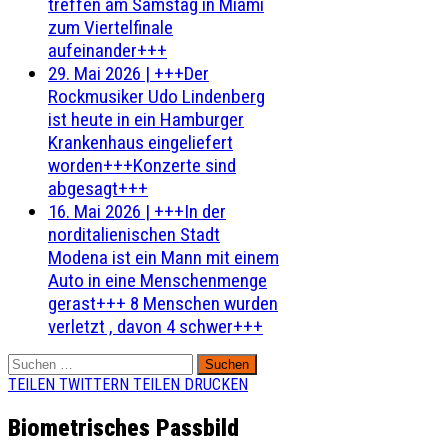
treffen am Samstag in Miami
zum Viertelfinale
aufeinander+++
29. Mai 2026
|
+++Der
Rockmusiker Udo Lindenberg
ist heute in ein Hamburger
Krankenhaus eingeliefert
worden+++Konzerte sind
abgesagt+++
16. Mai 2026
|
+++In der
norditalienischen Stadt
Modena ist ein Mann mit einem
Auto in eine Menschenmenge
gerast+++ 8 Menschen wurden
verletzt , davon 4 schwer+++
Suchen
nach:
TEILEN
TWITTERN
TEILEN
DRUCKEN
Biometrisches Passbild