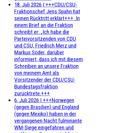
18. Juli 2026
|
+++CDU/CSU-
Fraktionschef Jens Spahn hat
seinen Rücktritt erklärt+++ .In
einem Brief an die Fraktion
schreibt er: „Ich habe die
Parteivorsitzenden von CDU
und CSU, Friedrich Merz und
Markus Söder, darüber
informiert, dass ich mit diesem
Schreiben an unsere Fraktion
von meinem Amt als
Vorsitzender der CDU/CSU-
Bundestagsfraktion
zurücktrete.+++
6. Juli 2026
|
+++Norwegen
(gegen Brasilien) und England
(gegen Mexiko) haben in der
vergangenen Nacht fulminante
WM-Siege eingefahren und