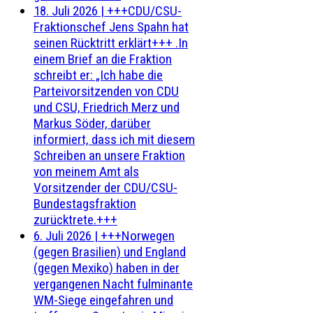
18. Juli 2026
|
+++CDU/CSU-
Fraktionschef Jens Spahn hat
seinen Rücktritt erklärt+++ .In
einem Brief an die Fraktion
schreibt er: „Ich habe die
Parteivorsitzenden von CDU
und CSU, Friedrich Merz und
Markus Söder, darüber
informiert, dass ich mit diesem
Schreiben an unsere Fraktion
von meinem Amt als
Vorsitzender der CDU/CSU-
Bundestagsfraktion
zurücktrete.+++
6. Juli 2026
|
+++Norwegen
(gegen Brasilien) und England
(gegen Mexiko) haben in der
vergangenen Nacht fulminante
WM-Siege eingefahren und