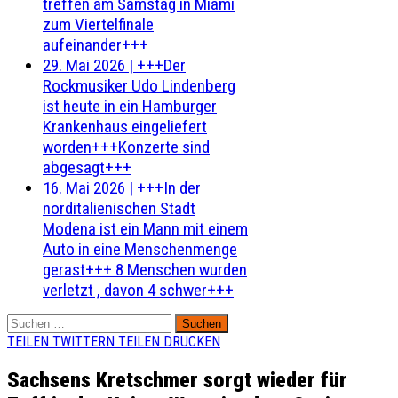
treffen am Samstag in Miami
zum Viertelfinale
aufeinander+++
29. Mai 2026
|
+++Der
Rockmusiker Udo Lindenberg
ist heute in ein Hamburger
Krankenhaus eingeliefert
worden+++Konzerte sind
abgesagt+++
16. Mai 2026
|
+++In der
norditalienischen Stadt
Modena ist ein Mann mit einem
Auto in eine Menschenmenge
gerast+++ 8 Menschen wurden
verletzt , davon 4 schwer+++
Suchen
nach:
TEILEN
TWITTERN
TEILEN
DRUCKEN
Sachsens Kretschmer sorgt wieder für