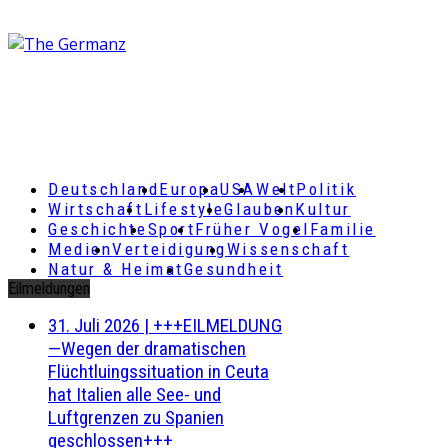
Deutschland
Europa
USA
Welt
Politik
Wirtschaft
Lifestyle
Glauben
Kultur
Geschichte
Sport
Früher Vogel
Familie
Medien
Verteidigung
Wissenschaft
Natur & Heimat
Gesundheit
Eilmeldungen
31. Juli 2026
|
+++EILMELDUNG
—Wegen der dramatischen
Flüchtluingssituation in Ceuta
hat Italien alle See- und
Luftgrenzen zu Spanien
geschlossen+++