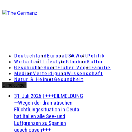
Deutschland
Europa
USA
Welt
Politik
Wirtschaft
Lifestyle
Glauben
Kultur
Geschichte
Sport
Früher Vogel
Familie
Medien
Verteidigung
Wissenschaft
Natur & Heimat
Gesundheit
Eilmeldungen
31. Juli 2026
|
+++EILMELDUNG
—Wegen der dramatischen
Flüchtluingssituation in Ceuta
hat Italien alle See- und
Luftgrenzen zu Spanien
geschlossen+++