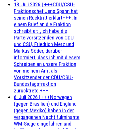
18. Juli 2026
|
+++CDU/CSU-
Fraktionschef Jens Spahn hat
seinen Rücktritt erklärt+++ .In
einem Brief an die Fraktion
schreibt er: „Ich habe die
Parteivorsitzenden von CDU
und CSU, Friedrich Merz und
Markus Söder, darüber
informiert, dass ich mit diesem
Schreiben an unsere Fraktion
von meinem Amt als
Vorsitzender der CDU/CSU-
Bundestagsfraktion
zurücktrete.+++
6. Juli 2026
|
+++Norwegen
(gegen Brasilien) und England
(gegen Mexiko) haben in der
vergangenen Nacht fulminante
WM-Siege eingefahren und