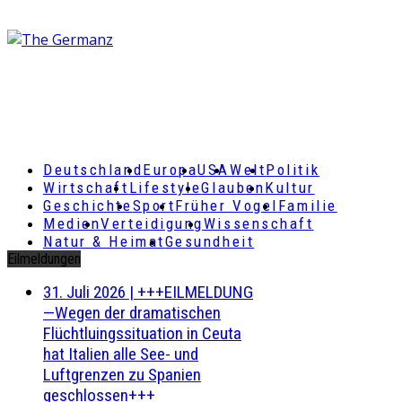
Deutschland
Europa
USA
Welt
Politik
Wirtschaft
Lifestyle
Glauben
Kultur
Geschichte
Sport
Früher Vogel
Familie
Medien
Verteidigung
Wissenschaft
Natur & Heimat
Gesundheit
Eilmeldungen
31. Juli 2026
|
+++EILMELDUNG
—Wegen der dramatischen
Flüchtluingssituation in Ceuta
hat Italien alle See- und
Luftgrenzen zu Spanien
geschlossen+++