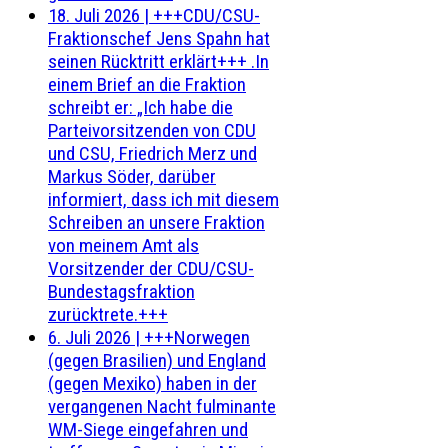
18. Juli 2026
|
+++CDU/CSU-
Fraktionschef Jens Spahn hat
seinen Rücktritt erklärt+++ .In
einem Brief an die Fraktion
schreibt er: „Ich habe die
Parteivorsitzenden von CDU
und CSU, Friedrich Merz und
Markus Söder, darüber
informiert, dass ich mit diesem
Schreiben an unsere Fraktion
von meinem Amt als
Vorsitzender der CDU/CSU-
Bundestagsfraktion
zurücktrete.+++
6. Juli 2026
|
+++Norwegen
(gegen Brasilien) und England
(gegen Mexiko) haben in der
vergangenen Nacht fulminante
WM-Siege eingefahren und