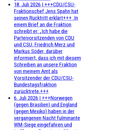
18. Juli 2026
|
+++CDU/CSU-
Fraktionschef Jens Spahn hat
seinen Rücktritt erklärt+++ .In
einem Brief an die Fraktion
schreibt er: „Ich habe die
Parteivorsitzenden von CDU
und CSU, Friedrich Merz und
Markus Söder, darüber
informiert, dass ich mit diesem
Schreiben an unsere Fraktion
von meinem Amt als
Vorsitzender der CDU/CSU-
Bundestagsfraktion
zurücktrete.+++
6. Juli 2026
|
+++Norwegen
(gegen Brasilien) und England
(gegen Mexiko) haben in der
vergangenen Nacht fulminante
WM-Siege eingefahren und