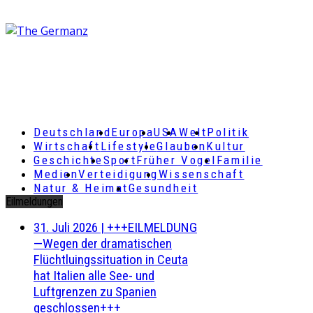
Deutschland
Europa
USA
Welt
Politik
Wirtschaft
Lifestyle
Glauben
Kultur
Geschichte
Sport
Früher Vogel
Familie
Medien
Verteidigung
Wissenschaft
Natur & Heimat
Gesundheit
Eilmeldungen
31. Juli 2026
|
+++EILMELDUNG
—Wegen der dramatischen
Flüchtluingssituation in Ceuta
hat Italien alle See- und
Luftgrenzen zu Spanien
geschlossen+++