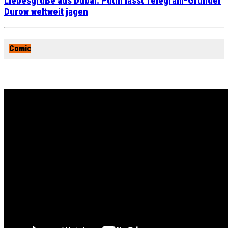
Liebesgrüße aus Dubai: Putin lässt Telegram-Gründer
Durow weltweit jagen
Comic