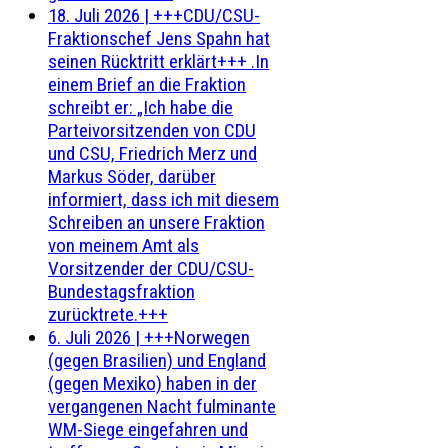
18. Juli 2026
|
+++CDU/CSU-
Fraktionschef Jens Spahn hat
seinen Rücktritt erklärt+++ .In
einem Brief an die Fraktion
schreibt er: „Ich habe die
Parteivorsitzenden von CDU
und CSU, Friedrich Merz und
Markus Söder, darüber
informiert, dass ich mit diesem
Schreiben an unsere Fraktion
von meinem Amt als
Vorsitzender der CDU/CSU-
Bundestagsfraktion
zurücktrete.+++
6. Juli 2026
|
+++Norwegen
(gegen Brasilien) und England
(gegen Mexiko) haben in der
vergangenen Nacht fulminante
WM-Siege eingefahren und