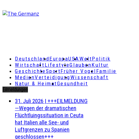
Deutschland
Europa
USA
Welt
Politik
Wirtschaft
Lifestyle
Glauben
Kultur
Geschichte
Sport
Früher Vogel
Familie
Medien
Verteidigung
Wissenschaft
Natur & Heimat
Gesundheit
Eilmeldungen
31. Juli 2026
|
+++EILMELDUNG
—Wegen der dramatischen
Flüchtluingssituation in Ceuta
hat Italien alle See- und
Luftgrenzen zu Spanien
geschlossen+++