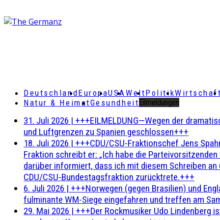
Deutschland
Europa
USA
Welt
Politik
Wirtschaf
Natur & Heimat
Gesundheit
Eilmeldungen
31. Juli 2026
|
+++EILMELDUNG—Wegen der dramatischen 
und Luftgrenzen zu Spanien geschlossen+++
18. Juli 2026
|
+++CDU/CSU-Fraktionschef Jens Spahn ha
Fraktion schreibt er: „Ich habe die Parteivorsitzend
darüber informiert, dass ich mit diesem Schreiben an
CDU/CSU-Bundestagsfraktion zurücktrete.+++
6. Juli 2026
|
+++Norwegen (gegen Brasilien) und Engl
fulminante WM-Siege eingefahren und treffen am Sam
29. Mai 2026
|
+++Der Rockmusiker Udo Lindenberg ist