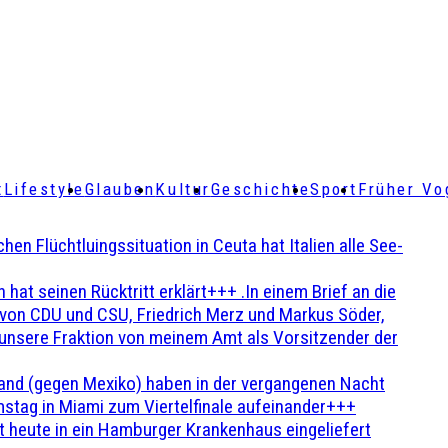
t
Lifestyle
Glauben
Kultur
Geschichte
Sport
Früher Vo
Flüchtluingssituation in Ceuta hat Italien alle See-
t seinen Rücktritt erklärt+++ .In einem Brief an die
en von CDU und CSU, Friedrich Merz und Markus Söder,
 unsere Fraktion von meinem Amt als Vorsitzender der
and (gegen Mexiko) haben in der vergangenen Nacht
stag in Miami zum Viertelfinale aufeinander+++
 heute in ein Hamburger Krankenhaus eingeliefert