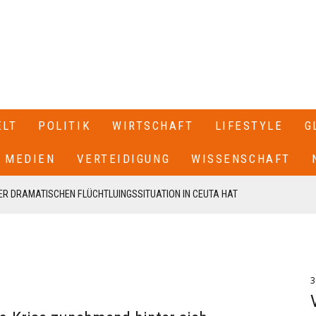
ELT
POLITIK
WIRTSCHAFT
LIFESTYLE
G
MEDIEN
VERTEIDIGUNG
WISSENSCHAFT
R DRAMATISCHEN FLÜCHTLUINGSSITUATION IN CEUTA HAT
 SPANIEN GESCHLOSSEN+++
T SEINEN RÜCKTRITT ERKLÄRT+++ .IN EINEM BRIEF AN DIE
EN VON CDU UND CSU, FRIEDRICH MERZ UND MARKUS SÖDER,
3
N UNSERE FRAKTION VON MEINEM AMT ALS VORSITZENDER DER