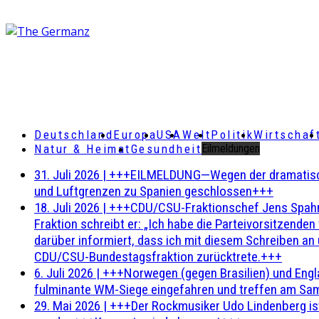
Deutschland
Europa
USA
Welt
Politik
Wirtschaf
Natur & Heimat
Gesundheit
Eilmeldungen
31. Juli 2026
|
+++EILMELDUNG—Wegen der dramatischen 
und Luftgrenzen zu Spanien geschlossen+++
18. Juli 2026
|
+++CDU/CSU-Fraktionschef Jens Spahn ha
Fraktion schreibt er: „Ich habe die Parteivorsitzend
darüber informiert, dass ich mit diesem Schreiben an
CDU/CSU-Bundestagsfraktion zurücktrete.+++
6. Juli 2026
|
+++Norwegen (gegen Brasilien) und Engl
fulminante WM-Siege eingefahren und treffen am Sam
29. Mai 2026
|
+++Der Rockmusiker Udo Lindenberg ist