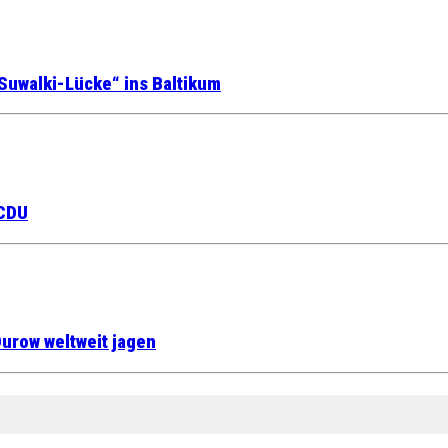
Suwalki-Lücke“ ins Baltikum
 CDU
urow weltweit jagen