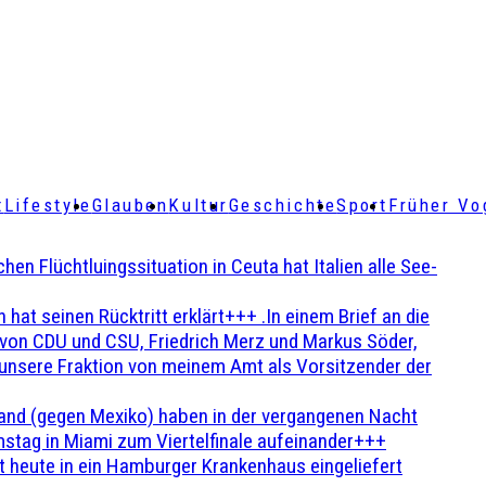
t
Lifestyle
Glauben
Kultur
Geschichte
Sport
Früher Vo
Flüchtluingssituation in Ceuta hat Italien alle See-
t seinen Rücktritt erklärt+++ .In einem Brief an die
en von CDU und CSU, Friedrich Merz und Markus Söder,
 unsere Fraktion von meinem Amt als Vorsitzender der
and (gegen Mexiko) haben in der vergangenen Nacht
stag in Miami zum Viertelfinale aufeinander+++
 heute in ein Hamburger Krankenhaus eingeliefert